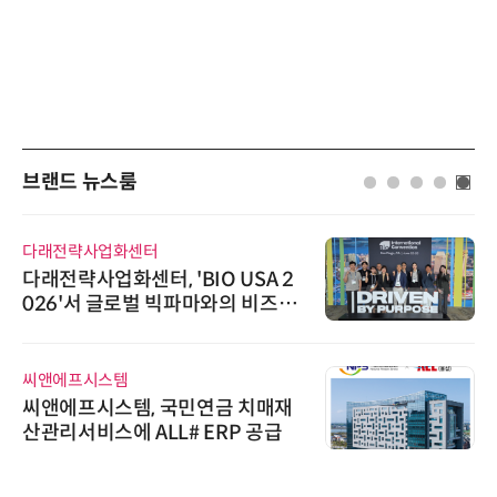
브랜드 뉴스룸
다래전략사업화센터
다래전략사업화센터, 'BIO USA 2
026'서 글로벌 빅파마와의 비즈니
스 미팅 지원…K-바이오 해외 진출
교두보 확보
씨앤에프시스템
씨앤에프시스템, 국민연금 치매재
산관리서비스에 ALL# ERP 공급