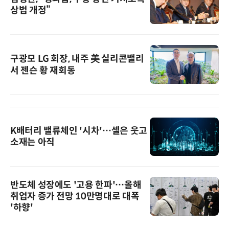
상법 개정”
구광모 LG 회장, 내주 美 실리콘밸리
서 젠슨 황 재회동
K배터리 밸류체인 '시차'…셀은 웃고
소재는 아직
반도체 성장에도 '고용 한파'…올해
취업자 증가 전망 10만명대로 대폭
'하향'