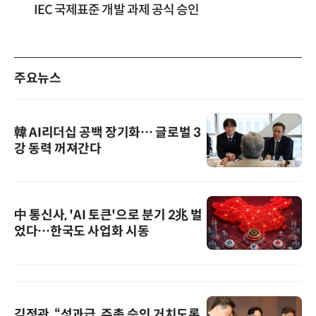
IEC 국제표준 개발 과제 공식 승인
주요뉴스
韓 AI리더십 공백 장기화… 글로벌 3
강 동력 꺼져간다
中 통신사, 'AI 토큰'으로 분기 2兆 벌
었다…한국도 사업화 시동
김정관, “성과급, 주총 승인 거치도록