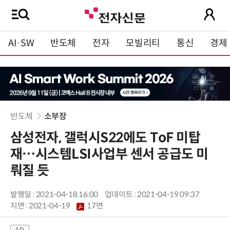
AI·SW
반도체
전자
모빌리티
통신
경제
반도체
소부장
삼성전자, 갤럭시S22에도 ToF 미탑
재…시스템LSI사업부 센서 공급도 미
뤄질 듯
발행일 : 2021-04-18 16:00
업데이트 : 2021-04-19 09:37
지면 :
2021-04-19
17면