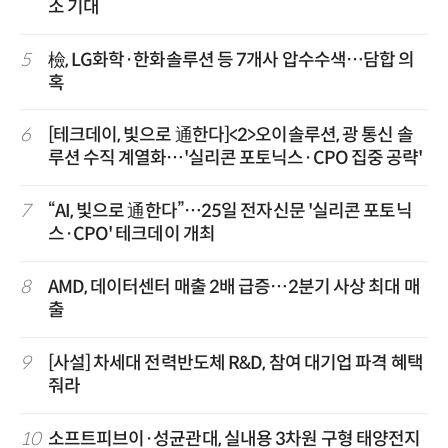
소 기대
5
檢, LG화학·한화솔루션 등 7개사 압수수색…담합 의
혹
6
[테크데이, 빛으로 通한다]<2>오이솔루션, 광 통신 솔
루션 수직 계열화…'실리콘 포토닉스·CPO 집중 공략'
7
“AI, 빛으로 通한다”…25일 전자신문 '실리콘 포토닉
스·CPO' 테크데이 개최
8
AMD, 데이터센터 매출 2배 급증…2분기 사상 최대 매
출
9
[사설] 차세대 전력반도체 R&D, 참여 대기업 파격 혜택
줘라
10
소프트피브이·성균관대, 실내용 3차원 구형 태양전지