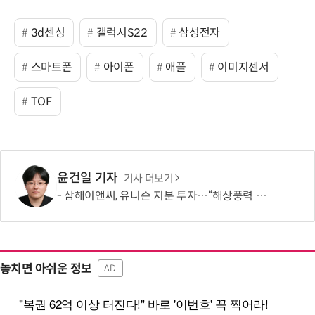
3d센싱
갤럭시S22
삼성전자
스마트폰
아이폰
애플
이미지센서
TOF
윤건일 기자
기사 더보기
삼해이앤씨, 유니슨 지분 투자…“해상풍력 시너지 도모”
놓치면 아쉬운 정보
AD