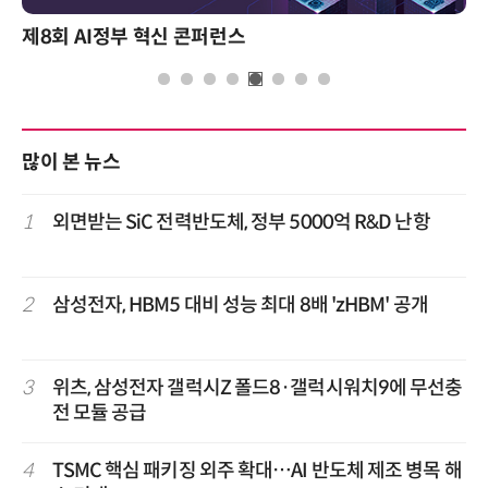
제8회 AI정부 혁신 콘퍼런스
많이 본 뉴스
1
외면받는 SiC 전력반도체, 정부 5000억 R&D 난항
2
삼성전자, HBM5 대비 성능 최대 8배 'zHBM' 공개
3
위츠, 삼성전자 갤럭시Z 폴드8·갤럭시워치9에 무선충
전 모듈 공급
4
TSMC 핵심 패키징 외주 확대…AI 반도체 제조 병목 해