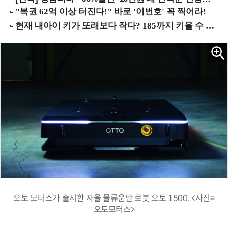
오토 모터스가 출시한 자율 물류운반 로봇 오토 1500. <사진=
오토모터스>