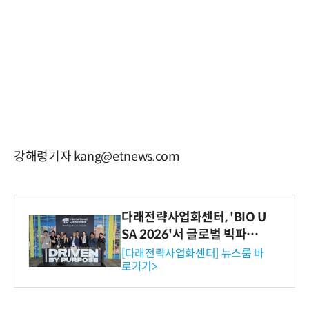
강해령기자 kang@etnews.com
다래전략사업화센터, 'BIO U
SA 2026'서 글로벌 빅파마
와의 비즈니스 미팅 지원…K
[다래전략사업화센터] 뉴스룸 바
로가기>
-바이오 해외 진출 교두보 확
보