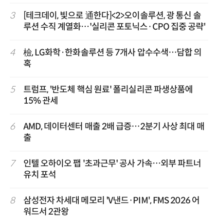
3
[테크데이, 빛으로 通한다]<2>오이솔루션, 광 통신 솔
루션 수직 계열화…'실리콘 포토닉스·CPO 집중 공략'
4
檢, LG화학·한화솔루션 등 7개사 압수수색…담합 의
혹
5
트럼프, '반도체 핵심 원료' 폴리실리콘 파생상품에
15% 관세
6
AMD, 데이터센터 매출 2배 급증…2분기 사상 최대 매
출
7
인텔 오하이오 팹 '초과근무' 공사 가속…외부 파트너
유치 포석
8
삼성전자 차세대 메모리 'V낸드·PIM', FMS 2026 어
워드서 2관왕