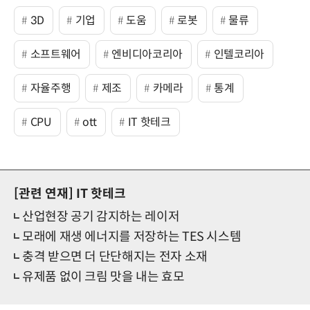
3D
기업
도움
로봇
물류
소프트웨어
엔비디아코리아
인텔코리아
자율주행
제조
카메라
통계
CPU
ott
IT 핫테크
[관련 연재]
IT 핫테크
산업현장 공기 감지하는 레이저
모래에 재생 에너지를 저장하는 TES 시스템
충격 받으면 더 단단해지는 전자 소재
유제품 없이 크림 맛을 내는 효모