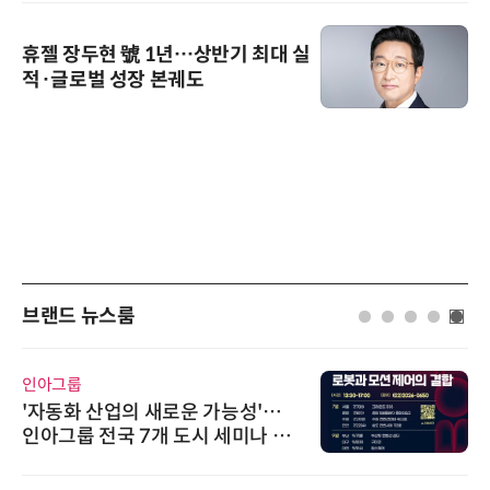
휴젤 장두현 號 1년…상반기 최대 실
적·글로벌 성장 본궤도
브랜드 뉴스룸
인아그룹
'자동화 산업의 새로운 가능성'…
인아그룹 전국 7개 도시 세미나 페
어 개최