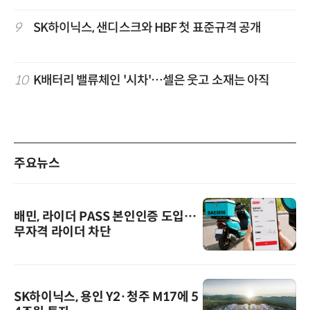
9
SK하이닉스, 샌디스크와 HBF 첫 표준규격 공개
10
K배터리 밸류체인 '시차'…셀은 웃고 소재는 아직
주요뉴스
배민, 라이더 PASS 본인인증 도입…
무자격 라이더 차단
SK하이닉스, 용인 Y2·청주 M17에 5