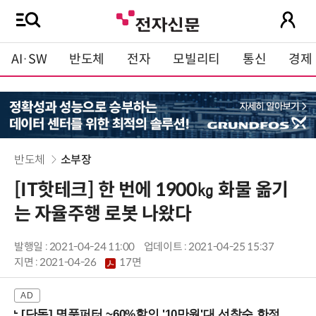
AI·SW
반도체
전자
모빌리티
통신
경제
반도체
소부장
[IT핫테크] 한 번에 1900㎏ 화물 옮기
는 자율주행 로봇 나왔다
발행일 : 2021-04-24 11:00
업데이트 : 2021-04-25 15:37
지면 :
2021-04-26
17면
[단독] 명품퍼터 ~60%할인 '10만원'대 선착순 한정판매!