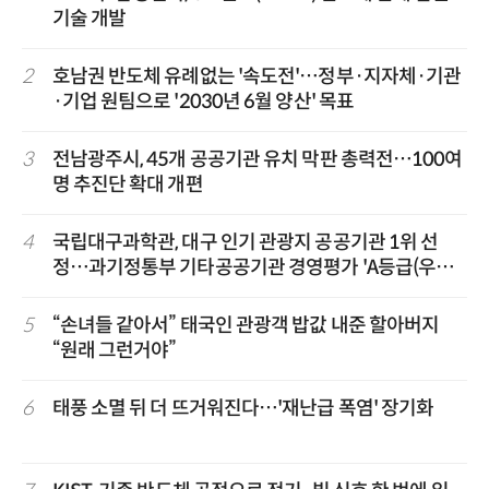
기술 개발
2
호남권 반도체 유례없는 '속도전'…정부·지자체·기관
·기업 원팀으로 '2030년 6월 양산' 목표
3
전남광주시, 45개 공공기관 유치 막판 총력전…100여
명 추진단 확대 개편
4
국립대구과학관, 대구 인기 관광지 공공기관 1위 선
정…과기정통부 기타공공기관 경영평가 'A등급(우수)'
겹경사
5
“손녀들 같아서” 태국인 관광객 밥값 내준 할아버지
“원래 그런거야”
6
태풍 소멸 뒤 더 뜨거워진다…'재난급 폭염' 장기화