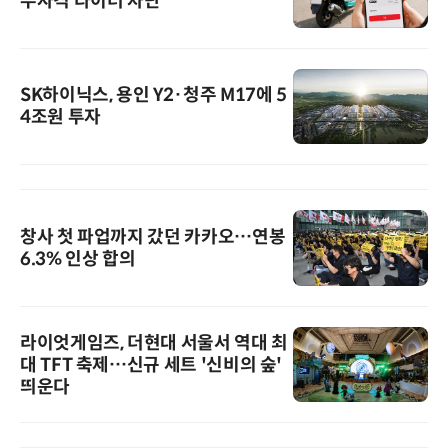
무자격 라이더 차단
SK하이닉스, 용인 Y2·청주 M17에 5
4조원 투자
창사 첫 파업까지 갔던 카카오…연봉
6.3% 인상 합의
라이엇게임즈, 더현대 서울서 역대 최
대 TFT 축제…신규 세트 '신비의 숲'
띄운다