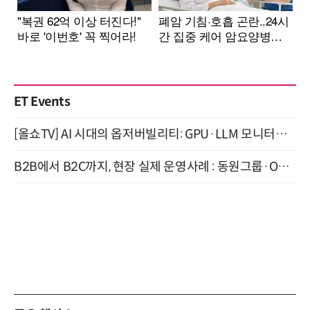
ET Events
[올쇼TV] AI 시대의 옵저버빌리티: GPU·LLM 모니터링부터 AI 기반 장애 대응까지 (8/11 생방송)
B2B에서 B2C까지, 현장 실제 운영사례 : 동원그룹·OCI·다이닝브랜즈그룹·당근 (8/27)