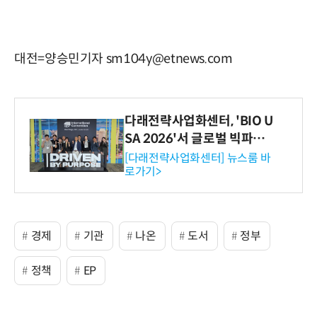
대전=양승민기자 sm104y@etnews.com
다래전략사업화센터, 'BIO U
SA 2026'서 글로벌 빅파마
와의 비즈니스 미팅 지원…K
[다래전략사업화센터] 뉴스룸 바
로가기>
-바이오 해외 진출 교두보 확
보
경제
기관
나온
도서
정부
정책
EP