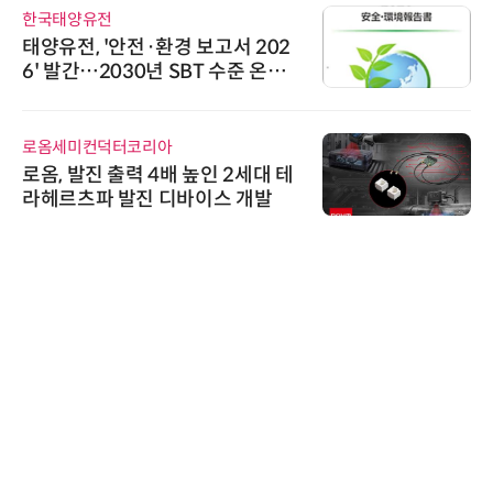
한국태양유전
태양유전, '안전·환경 보고서 202
6' 발간…2030년 SBT 수준 온실
가스 감축 추진
로옴세미컨덕터코리아
로옴, 발진 출력 4배 높인 2세대 테
라헤르츠파 발진 디바이스 개발