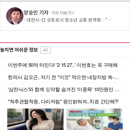
양승민 기자
기사 더보기
대전시-日 삿포로시 청소년 교류 본격화…“미래세대가 잇는 도시외교”
놓치면 아쉬운 정보
AD