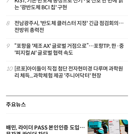
7
KIST, 기존 반도체 공정으로 전기·빛 신호 한 번에 읽
는 '광반도체 BCI 칩' 구현
8
전남광주시, '반도체 클러스터 지정' 긴급 점검회의…
전방위 총력전
9
“포항을 '제조 AX' 글로벌 거점으로”…포항TP, 한·중
'피지컬 AI' 글로벌 협력 속도
10
[르포]아이들이 직접 첨단 전자현미경 다루며 과학원
리 체득...과학체험 제공 '주니어닥터' 현장
주요뉴스
배민, 라이더 PASS 본인인증 도입…