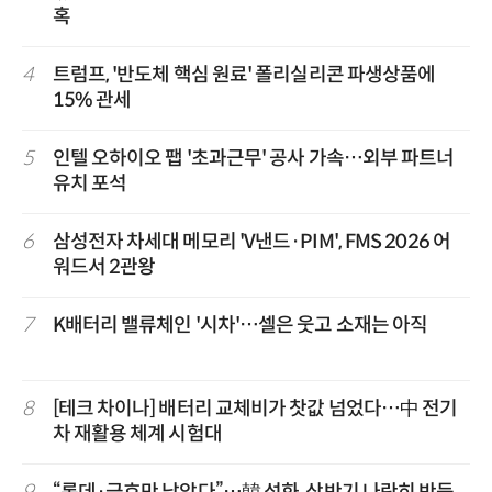
혹
4
트럼프, '반도체 핵심 원료' 폴리실리콘 파생상품에
15% 관세
5
인텔 오하이오 팹 '초과근무' 공사 가속…외부 파트너
유치 포석
6
삼성전자 차세대 메모리 'V낸드·PIM', FMS 2026 어
워드서 2관왕
7
K배터리 밸류체인 '시차'…셀은 웃고 소재는 아직
8
[테크 차이나] 배터리 교체비가 찻값 넘었다…中 전기
차 재활용 체계 시험대