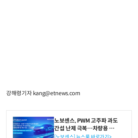
강해령기자 kang@etnews.com
노보센스, PWM 고주파 과도
간섭 난제 극복…차량용 전
류 감지 증폭기
[노보센스] 뉴스룸 바로가기>