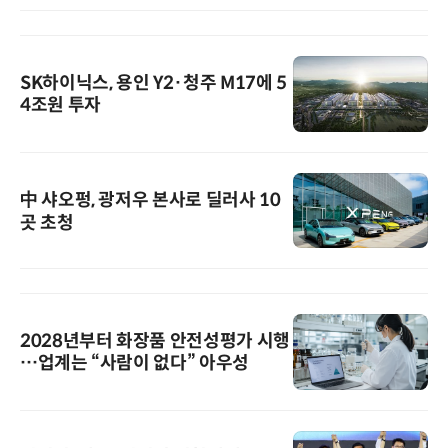
SK하이닉스, 용인 Y2·청주 M17에 5
4조원 투자
中 샤오펑, 광저우 본사로 딜러사 10
곳 초청
2028년부터 화장품 안전성평가 시행
…업계는 “사람이 없다” 아우성