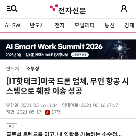
AI·SW
반도체
전자
모빌리티
통신
경제
반도체
소부장
[IT핫테크]미국 드론 업체, 무인 항공 시
스템으로 췌장 이송 성공
발행일 : 2021-05-16 11:14
업데이트 : 2021-05-16 17:17
지면 :
2021-05-17
17면
글로벌 트렌드를 읽고, 내 역할을 가늠하는 소수정예 실습 워크숍 (8/28 신논현역)