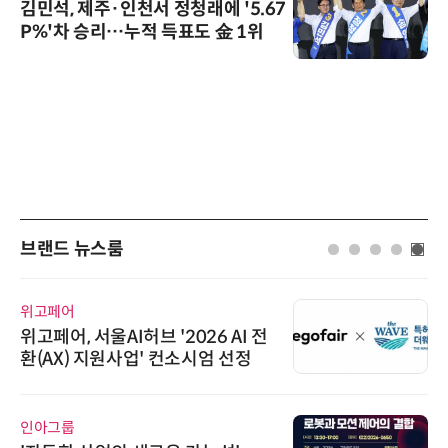
김민석, 제주·인천서 정청래에 '5.67
P%'차 승리…누적 득표도 金 1위
브랜드 뉴스룸
에이블스토어
 AI 전
시놀로지, SK네트웍스서비스
엄 선정
상 보안 카메라 국내 독점 판매
트너십 체결
씨앤에프시스템