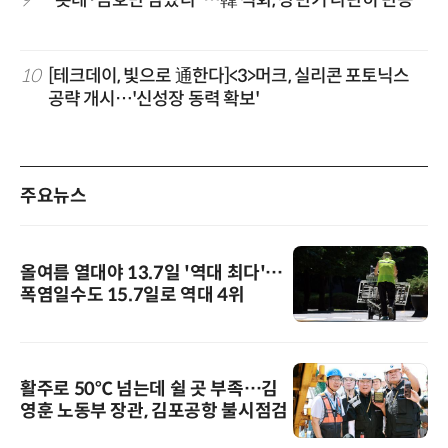
9
“롯데·금호만 남았다”…韓 석화, 상반기 나란히 반등
10
[테크데이, 빛으로 通한다]<3>머크, 실리콘 포토닉스
공략 개시…'신성장 동력 확보'
주요뉴스
올여름 열대야 13.7일 '역대 최다'…
폭염일수도 15.7일로 역대 4위
활주로 50℃ 넘는데 쉴 곳 부족…김
영훈 노동부 장관, 김포공항 불시점검