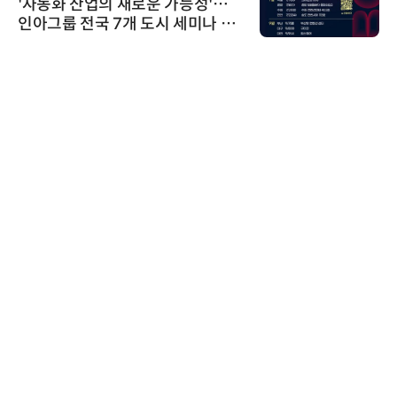
능성'…
씨앤에프시스템, 오웬스그룹
미나 페
공 ERP·DX 사업 협력
비쉐이
비쉐이, 모든 주요 리모컨 코드
원하는 TSOP15300 시리즈 
신기 출시