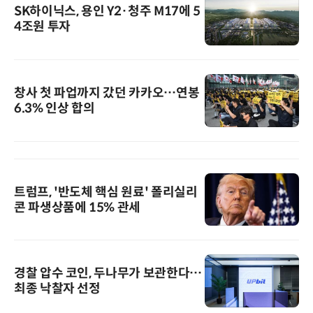
SK하이닉스, 용인 Y2·청주 M17에 5
4조원 투자
창사 첫 파업까지 갔던 카카오…연봉
6.3% 인상 합의
트럼프, '반도체 핵심 원료' 폴리실리
콘 파생상품에 15% 관세
경찰 압수 코인, 두나무가 보관한다…
최종 낙찰자 선정