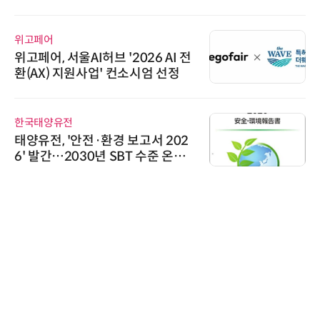
어
로옴세미컨
, 서울AI허브 '2026 AI 전
로옴, 발진
) 지원사업' 컨소시엄 선정
라헤르츠파
양유전
시큐어링크
, '안전·환경 보고서 202
시큐어링
간…2030년 SBT 수준 온실
흥원 AI 
감축 추진
정
비쉐이
비쉐이, 
원하는 TS
신기 출시