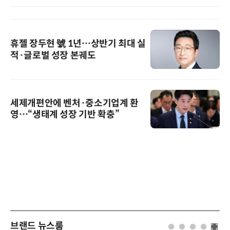
휴젤 장두현 號 1년…상반기 최대 실
적·글로벌 성장 본궤도
세제개편안에 벤처·중소기업계 환
영…“생태계 성장 기반 확충”
브랜드 뉴스룸