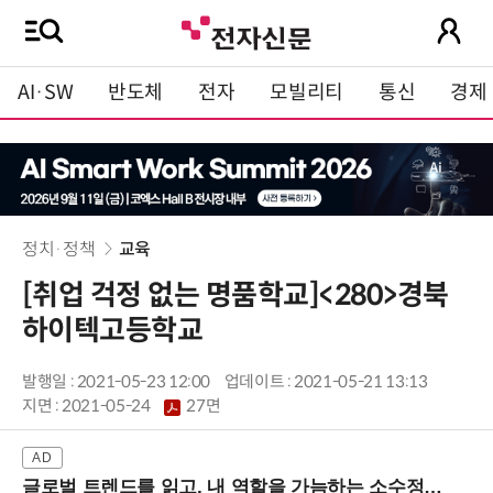
AI·SW
반도체
전자
모빌리티
통신
경제
정치·정책
교육
[취업 걱정 없는 명품학교]<280>경북
하이텍고등학교
발행일 : 2021-05-23 12:00
업데이트 : 2021-05-21 13:13
지면 :
2021-05-24
27면
글로벌 트렌드를 읽고, 내 역할을 가늠하는 소수정예 실습 워크숍 (8/28 신논현역)