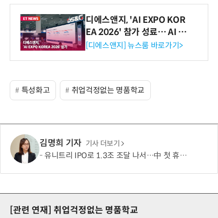
디에스앤지, 'AI EXPO KOR
EA 2026' 참가 성료… AI 전
생애주기 아우르는 통합 솔루
[디에스앤지] 뉴스룸 바로가기>
션 선봬 [영상]
특성화고
취업걱정없는 명품학교
김명희 기자
기사 더보기
유니트리 IPO로 1.3조 조달 나서…中 첫 휴머노이드 상장사 탄생 임박
[관련 연재]
취업걱정없는 명품학교