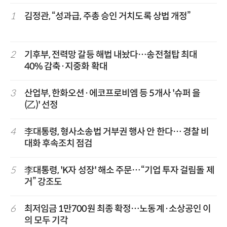
1
김정관, “성과급, 주총 승인 거치도록 상법 개정”
2
기후부, 전력망 갈등 해법 내놨다…송전철탑 최대
40% 감축·지중화 확대
3
산업부, 한화오션·에코프로비엠 등 5개사 '슈퍼 을
(乙)' 선정
4
李대통령, 형사소송법 거부권 행사 안 한다… 경찰 비
대화 후속조치 점검
5
李대통령, 'K자 성장' 해소 주문…“기업 투자 걸림돌 제
거” 강조도
6
최저임금 1만700원 최종 확정…노동계·소상공인 이
의 모두 기각