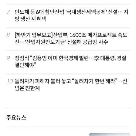
7
반도체 등 6대 첨단산업 '국내생산세액공제' 신설… 지
방 생산 시 혜택
8
[하반기 업무보고]산업부, 1600조 메가프로젝트 속도
전…'산업자원안보기금' 신설해 공급망 사수
9
정점식 “김용범 이미 한국경제 빌런…李 대통령, 경질
결단해야”
10
돌려차기 피해자 불러 놓고 “돌려차기 한번 해라”…선
넘은 친한계
주요뉴스