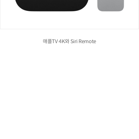
애플TV 4K와 Siri Remote