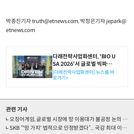
박종진기자 truth@etnews.com, 박정은기자 jepark@
etnews.com
다래전략사업화센터, 'BIO U
SA 2026'서 글로벌 빅파마
와의 비즈니스 미팅 지원…K
[다래전략사업화센터] 뉴스룸 바
로가기>
-바이오 해외 진출 교두보 확
보
관련 기사
오징어게임, 글로벌 시장에 망 이용대가 불공정 논의 촉발
SKB “'망 가치' 법적으로 인정받겠다”... 국감 최대 이슈로