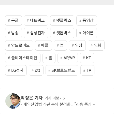
구글
네트워크
넷플릭스
동영상
방송
삼성전자
셋톱박스
아이폰
안드로이드
애플
앱
영상
영화
플레이스테이션
홈
AR/VR
KT
LG전자
ott
SK브로드밴드
TV
박정은 기자
기사 더보기
게임산업법 개편 논의 본격화... “진흥 중심 전환 속 세부 보완 필요”