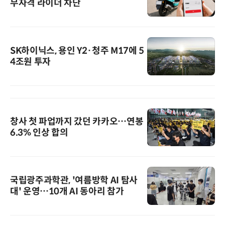
무자격 라이더 차단
SK하이닉스, 용인 Y2·청주 M17에 5
4조원 투자
창사 첫 파업까지 갔던 카카오…연봉
6.3% 인상 합의
국립광주과학관, '여름방학 AI 탐사
대' 운영…10개 AI 동아리 참가