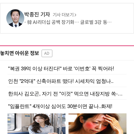
박종진 기자
기사 더보기
韓 AI리더십 공백 장기화… 글로벌 3강 동력 꺼져간다
놓치면 아쉬운 정보
AD