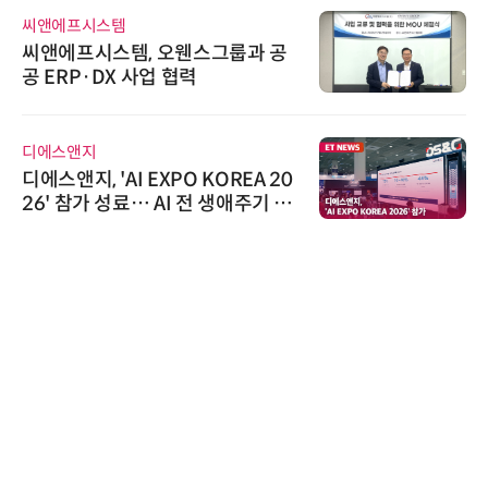
씨앤에프시스템
씨앤에프시스템, 오웬스그룹과 공
공 ERP·DX 사업 협력
디에스앤지
디에스앤지, 'AI EXPO KOREA 20
26' 참가 성료… AI 전 생애주기 아
우르는 통합 솔루션 선봬