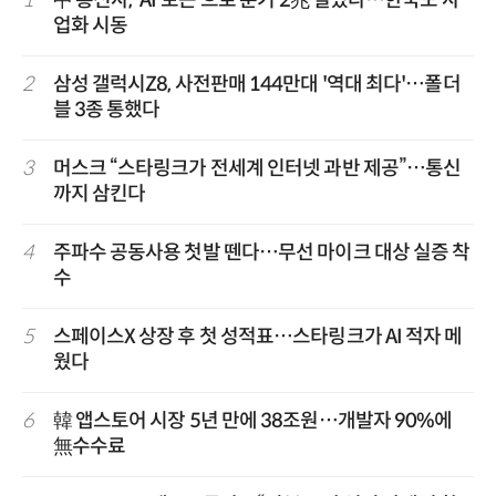
업화 시동
2
삼성 갤럭시Z8, 사전판매 144만대 '역대 최다'…폴더
블 3종 통했다
3
머스크 “스타링크가 전세계 인터넷 과반 제공”…통신
까지 삼킨다
4
주파수 공동사용 첫발 뗀다…무선 마이크 대상 실증 착
수
5
스페이스X 상장 후 첫 성적표…스타링크가 AI 적자 메
웠다
6
韓 앱스토어 시장 5년 만에 38조원…개발자 90%에
無수수료