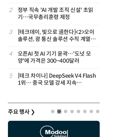
2
정부 직속 'AI 개발 조직 신설' 초읽
7
구광모 L
기…국무총리훈령 제정
서 젠슨 
3
[테크데이, 빛으로 通한다]<2>오이
8
[르포] 정
솔루션, 광 통신 솔루션 수직 계열
선…'NH
화…'실리콘 포토닉스·CPO 집중 공
략'
4
오픈AI 첫 AI 기기 윤곽…'도넛 모
9
국산 CS
양'에 가격은 300~400달러
다…5개사
5
[테크 차이나] DeepSeek V4 Flash
10
코히어, 
1위… 중국 모델 강세 지속
원…“韓이
(OpenRouter 주간 AI 모델 사용량
순위)
주요 행사
❯