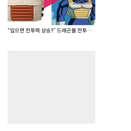
 순간
“입으면 전투력 상승?” 드래곤볼 전투복 닮은 중량조끼