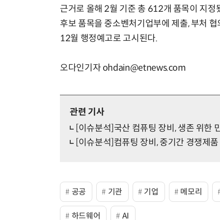
근거로 올해 2월 기준 총 612개 품목이 지정
후보 품목을 중소벤처기업부에 제출, 부처 협
12월 행정예고로 고시된다.
오다인기자 ohdain@etnews.com
관련 기사
[이슈분석]국산 컴퓨팅 장비, 생존 위한 민
[이슈분석]컴퓨팅 장비, 중기간 경쟁제
공공
기관
기업
메모리
하드웨어
AI