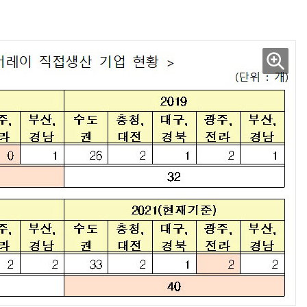
“계속 쫓아왔다”…도망치던 우크라 민간인 공격한 러 자폭 드론
진정한 우정?…친구 구하려다 둘 다 의자 틈에 목이 낀