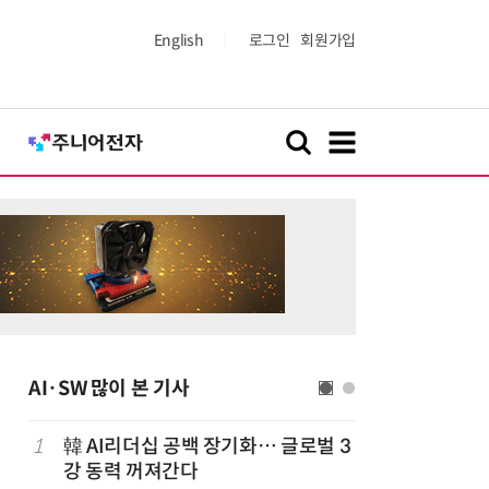
English
로그인
회원가입
AI·SW 많이 본 기사
1
韓 AI리더십 공백 장기화… 글로벌 3
6
美 행정부,
강 동력 꺼져간다
보안 테스