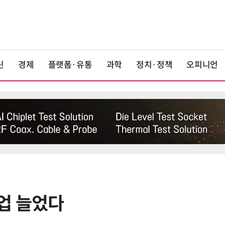
신
경제
플랫폼·유통
과학
정치·정책
오피니언
업 늘었다
6
美 행정부, AI 모델 '해킹 등 사이버
보안 테스트' 의무화