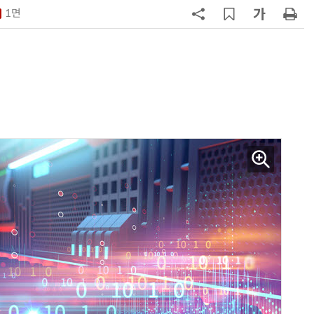
1면
7
구광모 LG 회장, 내주 美 실리콘밸리
서 젠슨 황 재회동
8
[르포] 정부 GPU 7656장 운영 최전
선…'NHN 팩토리X' 가보니
9
국산 CSP사 '마켓플레이스' 커졌
다…5개사 등록 솔루션 1439개
10
코히어, 통제 가능한 소버린 AI 지
원…“韓이 아태 승부처”