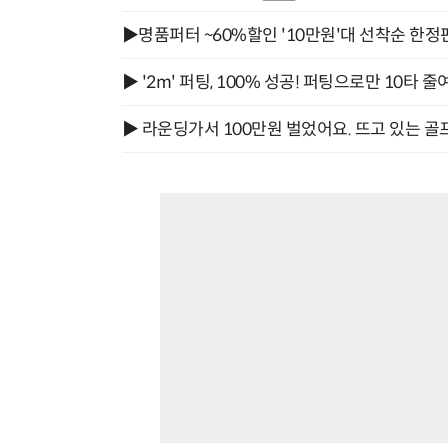
▶명품퍼터 ~60%할인 '10만원'대 선착순 한정
▶ '2m' 퍼팅, 100% 성공! 퍼팅으로만 10타 줄
▶ 라운딩가서 100만원 벌었어요. 뜨고 있는 골