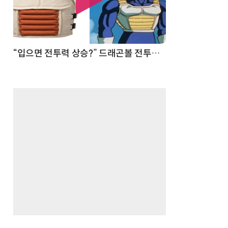
 순간
“입으면 전투력 상승?” 드래곤볼 전투복 닮은 중량조끼