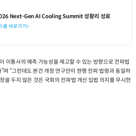
6 Next-Gen AI Cooling Summit 성황리 성료
뉴스룸 바로가기>
“계속 쫓아왔다”…도망치던 우크라 민간인 공격한 러 자폭 드론
진정한 우정?…친구 구하려다 둘 다 의자 틈에 목이 낀
이 이통사의 예측 가능성을 제고할 수 있는 방향으로 전파법
며 “그런데도 본건 개정 연구안이 현행 전파 법령과 동일하
규정을 두지 않은 것은 국회의 전파법 개선 입법 의지를 무시한