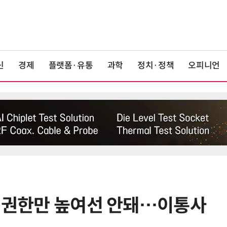
신
경제
플랫폼·유통
과학
정치·정책
오피니언
부 권한만 높여선 안돼…이통사
6
라이엇게임즈, 더현대 서울서 역대
최대 TFT 축제…신규 세트 '신비의