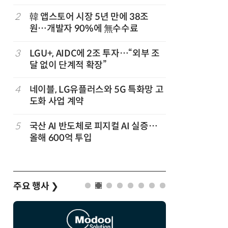
숲' 띄운
2
韓 앱스토어 시장 5년 만에 38조
7
쿠팡플레이
원…개발자 90%에 無수수료
에 '역조
3
LGU+, AIDC에 2조 투자…“외부 조
8
삼성 갤럭
달 없이 단계적 확장”
100여개
4
네이블, LG유플러스와 5G 특화망 고
9
KTis, 
도화 사업 계약
기' 운영
5
국산 AI 반도체로 피지컬 AI 실증…
10
게임산업법
올해 600억 투입
흥 중심 
주요 행사
❯