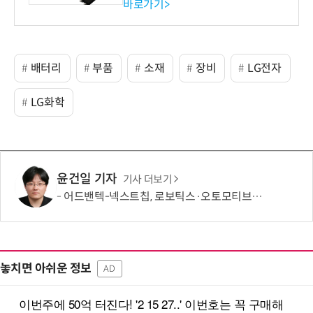
바로가기>
배터리
부품
소재
장비
LG전자
LG화학
윤건일 기자
기사 더보기
어드밴텍-넥스트칩, 로보틱스·오토모티브용 ECU 개발 협력
놓치면 아쉬운 정보
AD