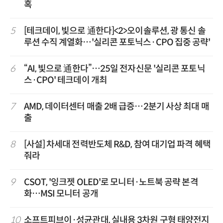
혹
5
[테크데이, 빛으로 通한다]<2>오이솔루션, 광 통신 솔
루션 수직 계열화…'실리콘 포토닉스·CPO 집중 공략'
6
“AI, 빛으로 通한다”…25일 전자신문 '실리콘 포토닉
스·CPO' 테크데이 개최
7
AMD, 데이터센터 매출 2배 급증…2분기 사상 최대 매
출
8
[사설] 차세대 전력반도체 R&D, 참여 대기업 파격 혜택
줘라
9
CSOT, '잉크젯 OLED'로 모니터·노트북 공략 본격
화…MSI 모니터 공개
10
소프트피브이·성균관대, 실내용 3차원 구형 태양전지