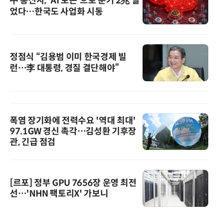
中 통신사, 'AI 토큰'으로 분기 2兆 벌
었다…한국도 사업화 시동
정점식 “김용범 이미 한국경제 빌
런…李 대통령, 경질 결단해야”
폭염 장기화에 전력수요 '역대 최대'
97.1GW 경신 촉각…김성환 기후장
관, 긴급 점검
[르포] 정부 GPU 7656장 운영 최전
선…'NHN 팩토리X' 가보니