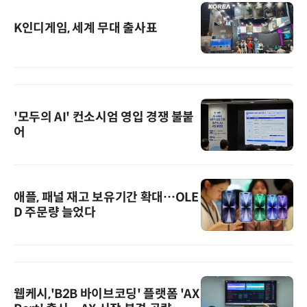
K인디게임, 세계 무대 출사표
'모두의 AI' 컨소시엄 영입 경쟁 불붙
어
애플, 패널 재고 보유기간 확대…OLE
D 주문량 늘었다
웹케시,'B2B 바이브코딩' 플랫폼 'AX