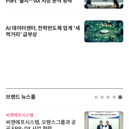
Port' 출시…AX 시장 본격 공략
AI 데이터센터, 전력반도체 업계 '새
먹거리' 급부상
브랜드 뉴스룸
씨앤에프시스템
씨앤에프시스템, 오웬스그룹과 공
공 ERP·DX 사업 협력