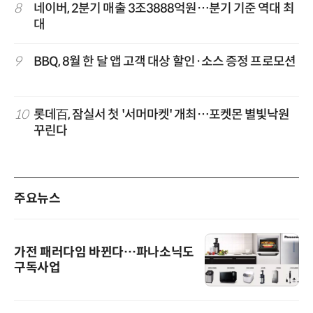
8
네이버, 2분기 매출 3조3888억원…분기 기준 역대 최
대
9
BBQ, 8월 한 달 앱 고객 대상 할인·소스 증정 프로모션
10
롯데百, 잠실서 첫 '서머마켓' 개최…포켓몬 별빛낙원
꾸린다
주요뉴스
가전 패러다임 바뀐다…파나소닉도
구독사업