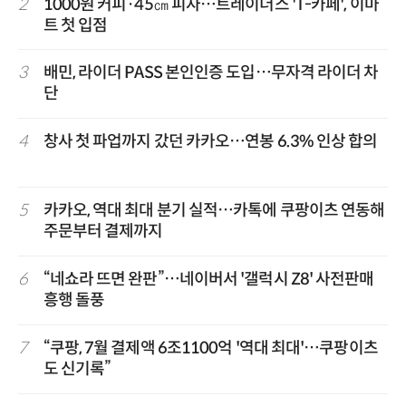
2
1000원 커피·45㎝ 피자…트레이더스 'T-카페', 이마
트 첫 입점
3
배민, 라이더 PASS 본인인증 도입…무자격 라이더 차
단
4
창사 첫 파업까지 갔던 카카오…연봉 6.3% 인상 합의
5
카카오, 역대 최대 분기 실적…카톡에 쿠팡이츠 연동해
주문부터 결제까지
6
“네쇼라 뜨면 완판”…네이버서 '갤럭시 Z8' 사전판매
흥행 돌풍
7
“쿠팡, 7월 결제액 6조1100억 '역대 최대'…쿠팡이츠
도 신기록”