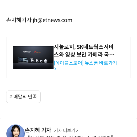
손지혜기자 jh@etnews.com
시놀로지, SK네트웍스서비
스와 영상 보안 카메라 국내
독점 판매 파트너십 체결
[에이블스토어] 뉴스룸 바로가기
>
배달의 민족
손지혜 기자
기사 더보기