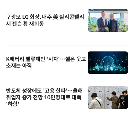
구광모 LG 회장, 내주 美 실리콘밸리
서 젠슨 황 재회동
K배터리 밸류체인 '시차'…셀은 웃고
소재는 아직
반도체 성장에도 '고용 한파'…올해
취업자 증가 전망 10만명대로 대폭
'하향'