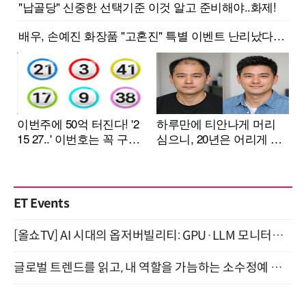
ET Events
[올쇼TV] AI 시대의 옵저버빌리티: GPU·LLM 모니터링부터 AI 기반 장애 대응까지 (8/11 생방송)
글로벌 트렌드를 읽고, 내 역할을 가늠하는 소수정예 실습 워크숍 (8/28)