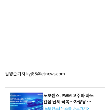
김영준기자 kyj85@etnews.com
노보센스, PWM 고주파 과도
간섭 난제 극복…차량용 전
류 감지 증폭기
[노보센스] 뉴스룸 바로가기>