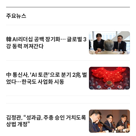
주요뉴스
韓 AI리더십 공백 장기화… 글로벌 3
강 동력 꺼져간다
中 통신사, 'AI 토큰'으로 분기 2兆 벌
었다…한국도 사업화 시동
김정관, “성과급, 주총 승인 거치도록
상법 개정”