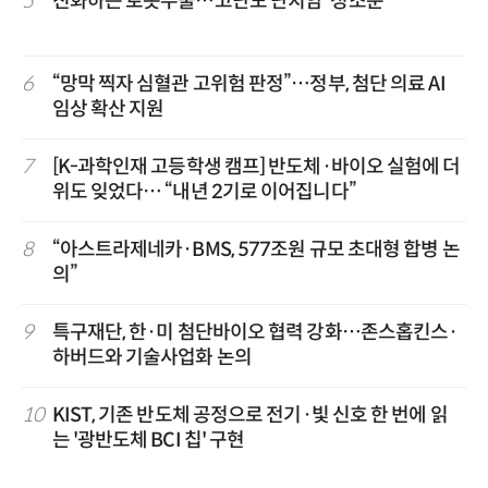
5
진화하는 로봇수술…고난도 난치암 '정조준'
6
“망막 찍자 심혈관 고위험 판정”…정부, 첨단 의료 AI
임상 확산 지원
7
[K-과학인재 고등학생 캠프] 반도체·바이오 실험에 더
위도 잊었다… “내년 2기로 이어집니다”
8
“아스트라제네카·BMS, 577조원 규모 초대형 합병 논
의”
9
특구재단, 한·미 첨단바이오 협력 강화…존스홉킨스·
하버드와 기술사업화 논의
10
KIST, 기존 반도체 공정으로 전기·빛 신호 한 번에 읽
는 '광반도체 BCI 칩' 구현