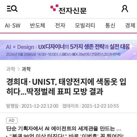
AI·SW
반도체
전자
모빌리티
통신
경제
과학
과학
경희대·UNIST, 태양전지에 색동옷 입
히다...딱정벌레 표피 모방 결과
발행일 : 2021-12-22 12:00
업데이트 : 2021-12-22 10:55
단순 기획자에서 AI 에이전트의 세계관을 만드는 지식 설계자로.. (8/20 강남역)