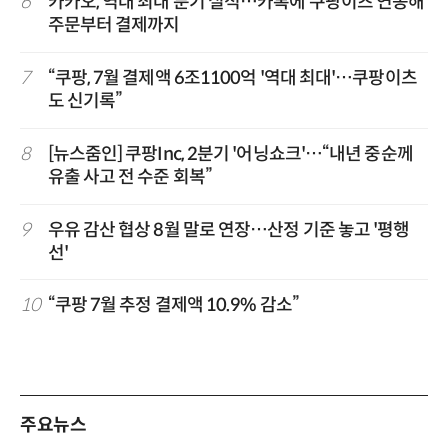
6
카카오, 역대 최대 분기 실적…카톡에 쿠팡이츠 연동해
주문부터 결제까지
7
“쿠팡, 7월 결제액 6조1100억 '역대 최대'…쿠팡이츠
도 신기록”
8
[뉴스줌인] 쿠팡Inc, 2분기 '어닝쇼크'…“내년 중순께
유출 사고 전 수준 회복”
9
우유 감산 협상 8월 말로 연장…산정 기준 놓고 '평행
선'
10
“쿠팡 7월 추정 결제액 10.9% 감소”
주요뉴스