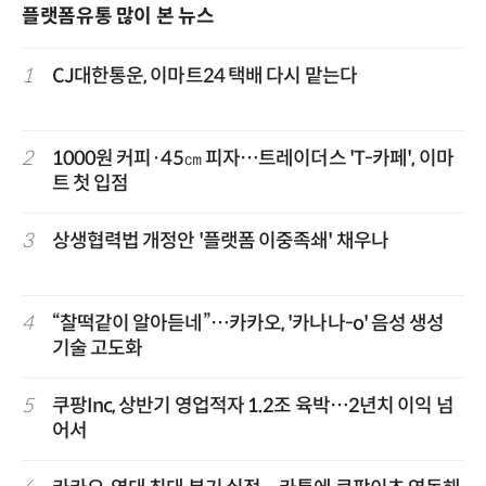
플랫폼유통 많이 본 뉴스
1
CJ대한통운, 이마트24 택배 다시 맡는다
2
1000원 커피·45㎝ 피자…트레이더스 'T-카페', 이마
트 첫 입점
3
상생협력법 개정안 '플랫폼 이중족쇄' 채우나
4
“찰떡같이 알아듣네”…카카오, '카나나-o' 음성 생성
기술 고도화
5
쿠팡Inc, 상반기 영업적자 1.2조 육박…2년치 이익 넘
어서