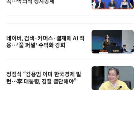
곡…악의적 정치공세”
네이버, 검색·커머스·결제에 AI 적
용…'풀 퍼널' 수익화 강화
정점식 “김용범 이미 한국경제 빌
런…李 대통령, 경질 결단해야”