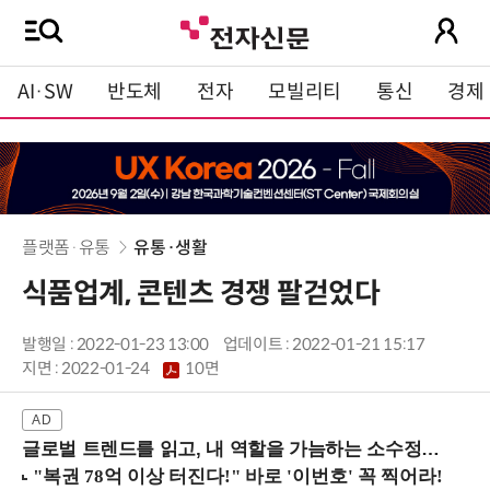
AI·SW
반도체
전자
모빌리티
통신
경제
플랫폼·유통
유통·생활
식품업계, 콘텐츠 경쟁 팔걷었다
발행일 : 2022-01-23 13:00
업데이트 : 2022-01-21 15:17
지면 :
2022-01-24
10면
글로벌 트렌드를 읽고, 내 역할을 가늠하는 소수정예 실습 워크숍 (8/28 신논현역)