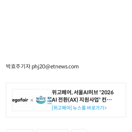
박효주기자 phj20@etnews.com
위고페어, 서울AI허브 '2026
AI 전환(AX) 지원사업' 컨소
시엄 선정
[위고페어] 뉴스룸 바로가기>