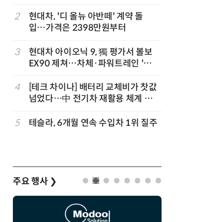
2
현대차, '디 올뉴 아반떼' 계약 돌
7
제네시스-
입…가격은 2398만원부터
1만마일 
3
현대차 아이오닉 9, 獨 평가서 볼보
8
신차 쏟아
EX90 제쳐…차체·파워트레인 '우
나
위'
4
[테크 차이나] 배터리 교체비가 찻값
9
[클릭! 
넘었다…中 전기차 재활용 체계 시
에디션'
험대
5
테슬라, 6개월 연속 수입차 1위 질주
10
[정구민의
열어가는
기회
주요 행사
❯