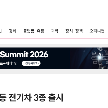
신
경제
플랫폼·유통
과학
정치·정책
오피니언
 등 전기차 3종 출시
6
중국산 車 수입 1년 새 2배…獨 제
고 1위