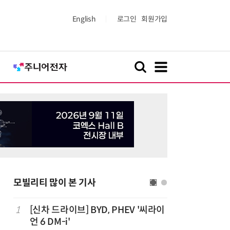
English
로그인
회원가입
모빌리티 많이 본 기사
치
1
[신차 드라이브] BYD, PHEV '씨라이
6
중국산 車
언 6 DM-i'
고 1위