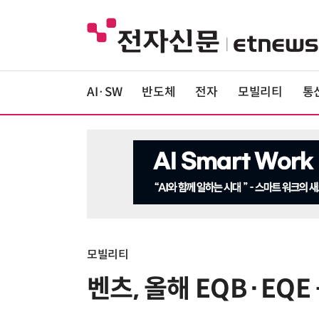
AI·SW
반도체
전자
모빌리티
통
모빌리티
벤츠, 올해 EQB·EQE