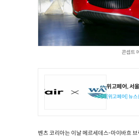
콘셉트 
위고페어, 서울A
[위고페어] 뉴스
벤츠 코리아는 이날 메르세데스-마이바흐 브