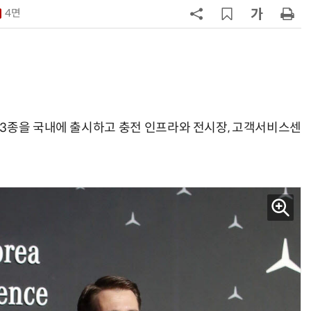
4면
7
제네시스-대한항공, 전기차 구매 시
1만마일 쏜다
8
신차 쏟아내는 수입차, 최대 실적 찍
나
9
[클릭! 이차] 애스턴마틴 '헤리티지
3종을 국내에 출시하고 충전 인프라와 전시장, 고객서비스센
에디션'
10
[정구민의 테크읽기] 휴머노이드가
열어가는 디스플레이 산업의 새로운
기회