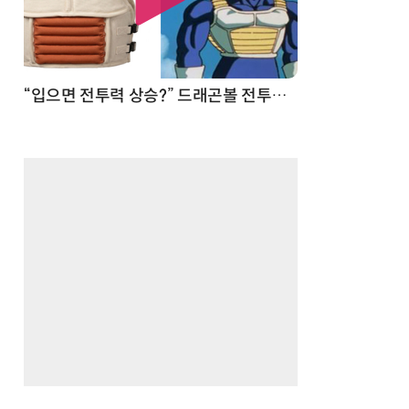
 순간
“입으면 전투력 상승?” 드래곤볼 전투복 닮은 중량조끼