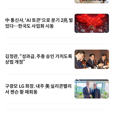
中 통신사, 'AI 토큰'으로 분기 2兆 벌
었다…한국도 사업화 시동
김정관, “성과급, 주총 승인 거치도록
상법 개정”
구광모 LG 회장, 내주 美 실리콘밸리
서 젠슨 황 재회동