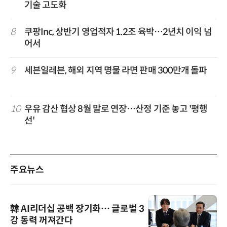
기술 고도화
8
쿠팡Inc, 상반기 영업적자 1.2조 육박…2년치 이익 넘
어서
9
세븐일레븐, 해외 지역 명물 라면 판매 300만개 돌파
10
우유 감산 협상 8월 말로 연장…산정 기준 놓고 '평행
선'
주요뉴스
韓 AI리더십 공백 장기화… 글로벌 3
강 동력 꺼져간다