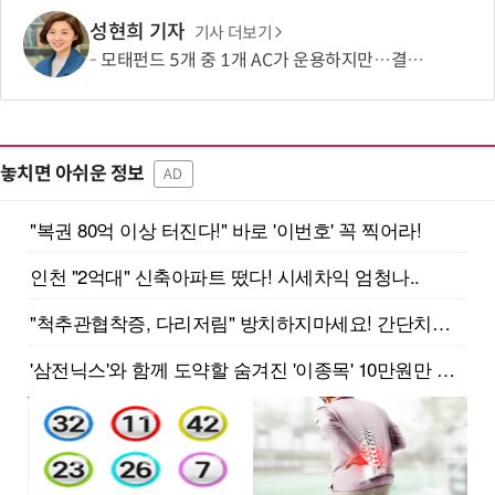
성현희 기자
기사 더보기
모태펀드 5개 중 1개 AC가 운용하지만…결성액 비중은 5.6%
놓치면 아쉬운 정보
AD