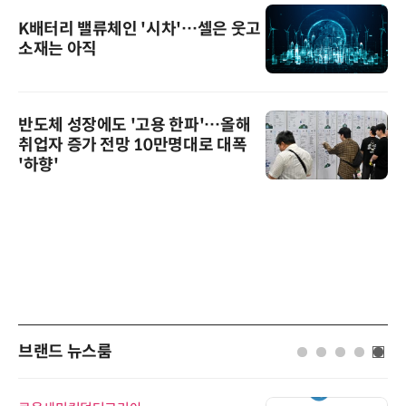
K배터리 밸류체인 '시차'…셀은 웃고
소재는 아직
반도체 성장에도 '고용 한파'…올해
취업자 증가 전망 10만명대로 대폭
'하향'
브랜드 뉴스룸