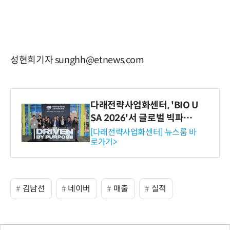
성현희기자 sunghh@etnews.com
다래전략사업화센터, 'BIO U
SA 2026'서 글로벌 빅파마
와의 비즈니스 미팅 지원…K
[다래전략사업화센터] 뉴스룸 바
로가기>
-바이오 해외 진출 교두보 확
보
김남선
네이버
매출
실적