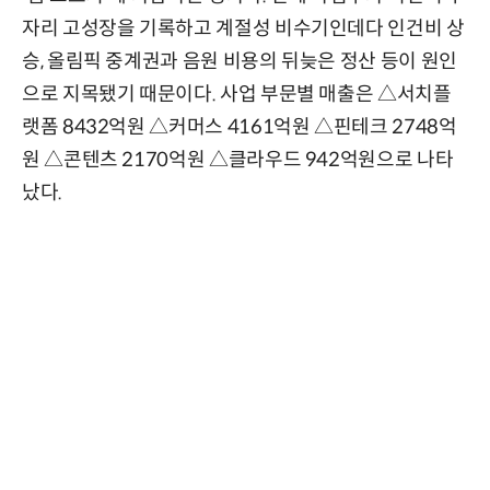
자리 고성장을 기록하고 계절성 비수기인데다 인건비 상
승, 올림픽 중계권과 음원 비용의 뒤늦은 정산 등이 원인
으로 지목됐기 때문이다. 사업 부문별 매출은 △서치플
랫폼 8432억원 △커머스 4161억원 △핀테크 2748억
원 △콘텐츠 2170억원 △클라우드 942억원으로 나타
났다.