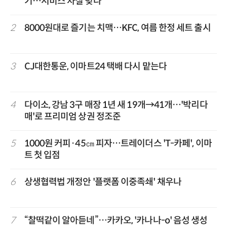
기…서비스 차질 빚나
2
8000원대로 즐기는 치맥…KFC, 여름 한정 세트 출시
3
CJ대한통운, 이마트24 택배 다시 맡는다
4
다이소, 강남 3구 매장 1년 새 19개→41개…'박리다
매'로 프리미엄 상권 정조준
5
1000원 커피·45㎝ 피자…트레이더스 'T-카페', 이마
트 첫 입점
6
상생협력법 개정안 '플랫폼 이중족쇄' 채우나
7
“찰떡같이 알아듣네”…카카오, '카나나-o' 음성 생성