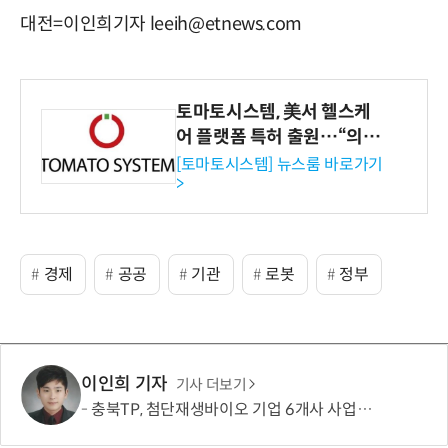
대전=이인희기자 leeih@etnews.com
토마토시스템, 美서 헬스케
어 플랫폼 특허 출원…“의료
기관·보험사 공략”
[토마토시스템] 뉴스룸 바로가기
>
경제
공공
기관
로봇
정부
이인희 기자
기사 더보기
충북TP, 첨단재생바이오 기업 6개사 사업화 본격 지원