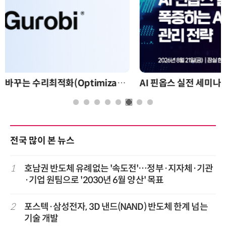
AI 핀옵스 실전 세미나: 폭증하는 AI 토큰 비용 관리 전략
전국 많이 본 뉴스
1
호남권 반도체 유례없는 '속도전'…정부·지자체·기관
·기업 원팀으로 '2030년 6월 양산' 목표
2
포스텍·삼성전자, 3D 낸드(NAND) 반도체 한계 넘는
기술 개발