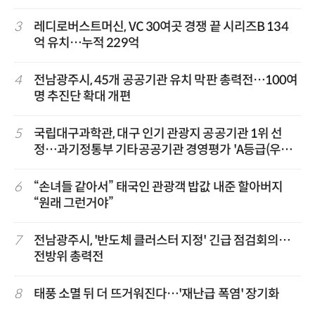
3
레디로버스트머신, VC 30여곳 경쟁 끝 시리즈B 134
억 유치…누적 229억
4
전남광주시, 45개 공공기관 유치 막판 총력전…100여
명 추진단 확대 개편
5
국립대구과학관, 대구 인기 관광지 공공기관 1위 선
정…과기정통부 기타공공기관 경영평가 'A등급(우수)'
겹경사
6
“손녀들 같아서” 태국인 관광객 밥값 내준 할아버지
“원래 그런거야”
7
전남광주시, '반도체 클러스터 지정' 긴급 점검회의…
전방위 총력전
8
태풍 소멸 뒤 더 뜨거워진다…'재난급 폭염' 장기화