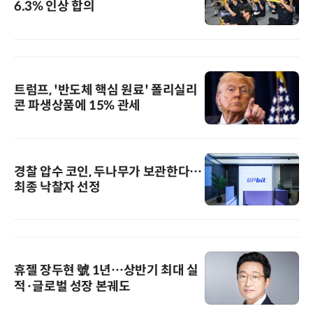
6.3% 인상 합의
트럼프, '반도체 핵심 원료' 폴리실리
콘 파생상품에 15% 관세
경찰 압수 코인, 두나무가 보관한다…
최종 낙찰자 선정
휴젤 장두현 號 1년…상반기 최대 실
적·글로벌 성장 본궤도