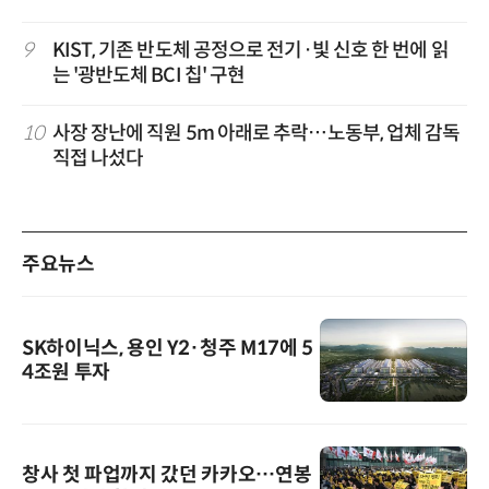
9
KIST, 기존 반도체 공정으로 전기·빛 신호 한 번에 읽
는 '광반도체 BCI 칩' 구현
10
사장 장난에 직원 5m 아래로 추락…노동부, 업체 감독
직접 나섰다
주요뉴스
SK하이닉스, 용인 Y2·청주 M17에 5
4조원 투자
창사 첫 파업까지 갔던 카카오…연봉