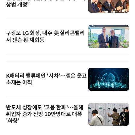
상법 개정”
구광모 LG 회장, 내주 美 실리콘밸리
서 젠슨 황 재회동
K배터리 밸류체인 '시차'…셀은 웃고
소재는 아직
반도체 성장에도 '고용 한파'…올해
취업자 증가 전망 10만명대로 대폭
'하향'