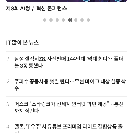
제8회 AI정부 혁신 콘퍼런스
IT 많이 본 뉴스
1
삼성 갤럭시Z8, 사전판매 144만대 '역대 최다'…폴더
블 3종 통했다
2
주파수 공동사용 첫발 뗀다…무선 마이크 대상 실증 착
수
3
머스크 “스타링크가 전세계 인터넷 과반 제공”…통신
까지 삼킨다
4
멜론, 'T 우주'서 유튜브 프리미엄 라이트 결합상품 출