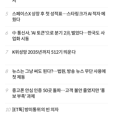
시
5
스페이스X 상장 후 첫 성적표…스타링크가 AI 적자 메
웠다
6
中 통신사, 'AI 토큰'으로 분기 2兆 벌었다…한국도 사
업화 시동
7
K위성망 2035년까지 512기 띄운다
8
뉴스는 그냥 써도 된다?…법원, 방송 뉴스 무단 사용에
첫 제동
9
중고폰 안심 인증 50곳 돌파…고객 불안 줄였지만 '홍
보 부족' 과제
10
[ET톡] 방미통위의 빈 의자