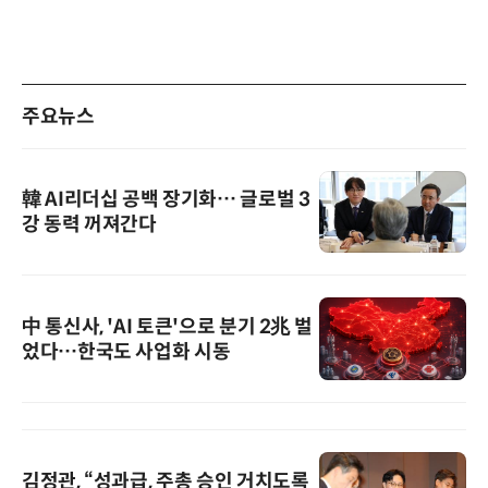
주요뉴스
韓 AI리더십 공백 장기화… 글로벌 3
강 동력 꺼져간다
中 통신사, 'AI 토큰'으로 분기 2兆 벌
었다…한국도 사업화 시동
김정관, “성과급, 주총 승인 거치도록