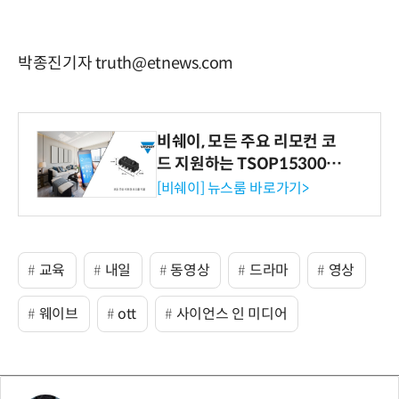
박종진기자 truth@etnews.com
비쉐이, 모든 주요 리모컨 코
드 지원하는 TSOP15300 시
리즈 IR 수신기 출시
[비쉐이] 뉴스룸 바로가기>
교육
내일
동영상
드라마
영상
웨이브
ott
사이언스 인 미디어