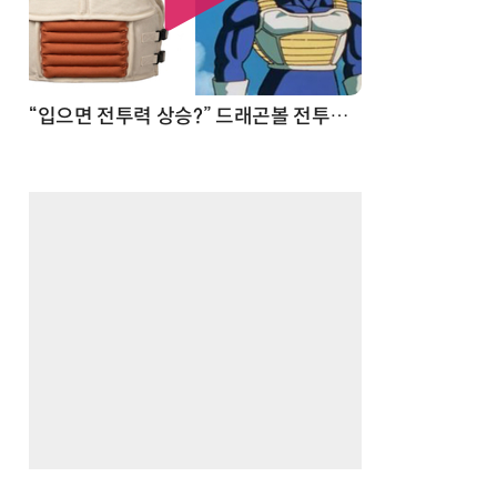
 순간
“입으면 전투력 상승?” 드래곤볼 전투복 닮은 중량조끼