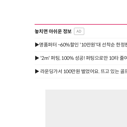
놓치면 아쉬운 정보
AD
▶명품퍼터 ~60%할인 '10만원'대 선착순 한정
▶ '2m' 퍼팅, 100% 성공! 퍼팅으로만 10타 줄
▶ 라운딩가서 100만원 벌었어요. 뜨고 있는 골