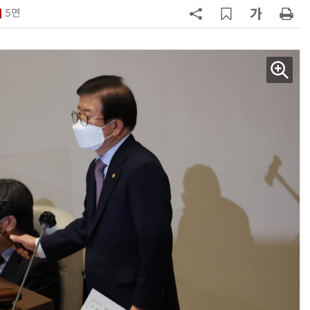
5면
7
돌려차기 피해자 불러 놓고 “돌려차
기 한번 해라”…선 넘은 친한계
8
성균관대 김기강 센터장·이영희 교
수, 차세대 반도체 분야 전문서 세계
적 출판사서 발간
9
국힘, 李 대통령 '형소법 안 읽어봤
다' 발언 공세…“역대급 망언”
10
한병도 “장동혁, 李대통령 발언 왜
곡…악의적 정치공세”