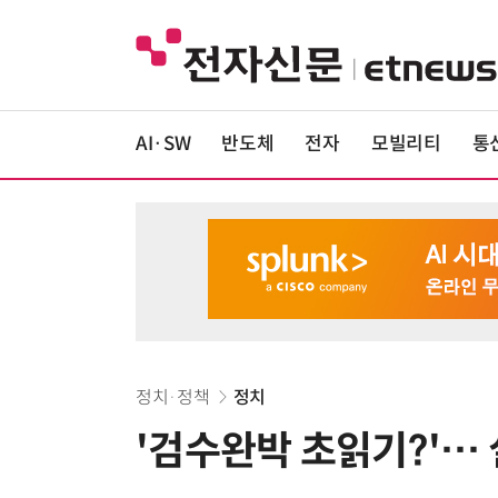
AI·SW
반도체
전자
모빌리티
통
정치·정책
정치
'검수완박 초읽기?'… 