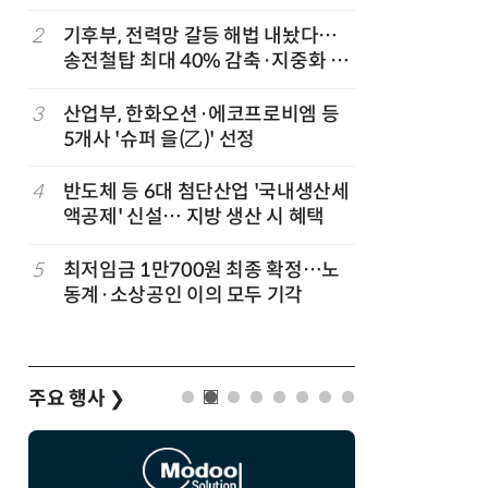
2
기후부, 전력망 갈등 해법 내놨다…
7
돌려차기 
송전철탑 최대 40% 감축·지중화 확
기 한번 
대
3
산업부, 한화오션·에코프로비엠 등
8
성균관대
5개사 '슈퍼 을(乙)' 선정
수, 차세
적 출판사
4
반도체 등 6대 첨단산업 '국내생산세
9
국힘, 李
액공제' 신설… 지방 생산 시 혜택
다' 발언
5
최저임금 1만700원 최종 확정…노
10
한병도 “
동계·소상공인 이의 모두 기각
곡…악의
주요 행사
❯