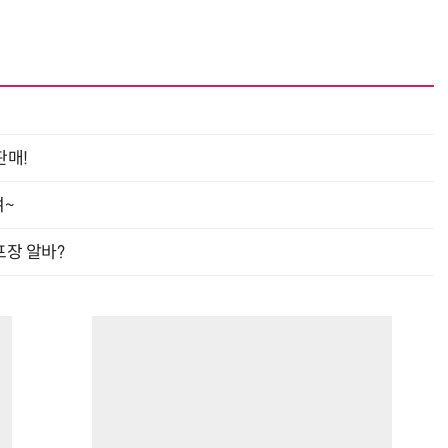
판매!
여~
프장 알바?