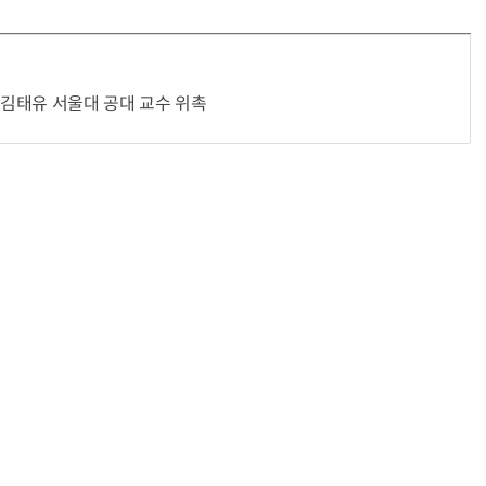
김태유 서울대 공대 교수 위촉
“계속 쫓아왔다”…도망치던 우크라 민간인 공격한 러 자폭 드론
진정한 우정?…친구 구하려다 둘 다 의자 틈에 목이 낀