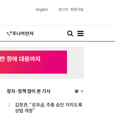
English
로그인
회원가입
정치·정책 많이 본 기사
1
김정관, “성과급, 주총 승인 거치도록
6
정점식 “
상법 개정”
런…李 대