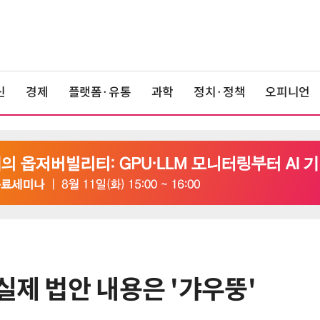
신
경제
플랫폼·유통
과학
정치·정책
오피니언
실제 법안 내용은 '갸우뚱'
6
정점식 “김용범 이미 한국경제 빌
런…李 대통령, 경질 결단해야”