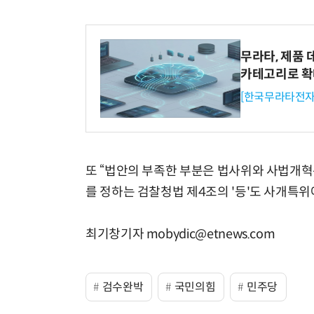
무라타, 제품 
카테고리로 
[한국무라타전자
또 “법안의 부족한 부분은 법사위와 사법개혁
를 정하는 검찰청법 제4조의 '등'도 사개특위
최기창기자 mobydic@etnews.com
검수완박
국민의힘
민주당