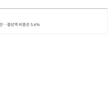
지만…결성액 비중은 5.6%