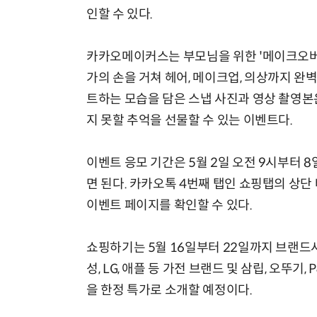
인할 수 있다.
카카오메이커스는 부모님을 위한 '메이크오버'
가의 손을 거쳐 헤어, 메이크업, 의상까지 
트하는 모습을 담은 스냅 사진과 영상 촬영본
지 못할 추억을 선물할 수 있는 이벤트다.
이벤트 응모 기간은 5월 2일 오전 9시부터 
면 된다. 카카오톡 4번째 탭인 쇼핑탭의 상
이벤트 페이지를 확인할 수 있다.
쇼핑하기는 5월 16일부터 22일까지 브랜드사
성, LG, 애플 등 가전 브랜드 및 삼립, 오뚜기
을 한정 특가로 소개할 예정이다.