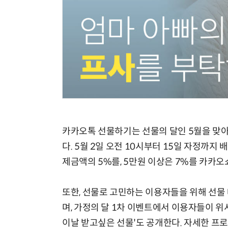
카카오톡 선물하기는 선물의 달인 5월을 맞
다. 5월 2일 오전 10시부터 15일 자정까지
제금액의 5%를, 5만원 이상은 7%를 카카
또한, 선물로 고민하는 이용자들을 위해 선물
며, 가정의 달 1차 이벤트에서 이용자들이 위
이날 받고싶은 선물'도 공개한다. 자세한 프로