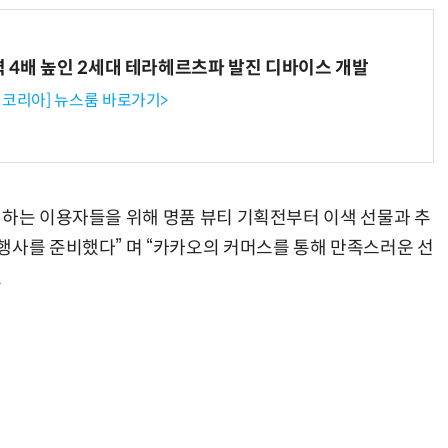
력 4배 높인 2세대 테라헤르츠파 발진 디바이스 개발
코리아] 뉴스룸 바로가기>
민하는 이용자들을 위해 명품 뷰티 기획전부터 이색 선물과 추
행사를 준비했다” 며 “카카오의 커머스를 통해 만족스러운 선
.