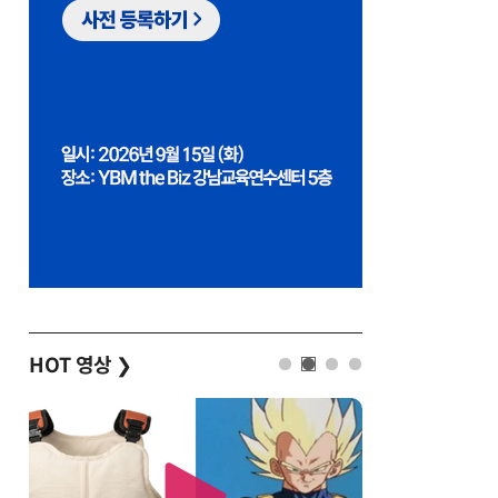
HOT 영상
❯