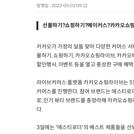
발행일 : 2022-05-02 09:12
선물하기?쇼핑하기?메이커스?카카오쇼핑라
카카오가 가정의 달을 맞아 다양한 커머스 서
물하기, 쇼핑하기, 카카오쇼핑라이브, 카카오
할인행사, 이벤트 등을 열고 풍성한 구매 혜택
라이브커머스 플랫폼 카카오쇼핑라이브는 5월 
커머스를 진행한다. 참여 브랜드는 에스티로더, 
로, 인기 뷰티 브랜드를 총망라해 카카오쇼핑
다.
3일에는 '에스티로더'의 베스트 제품들을 선보