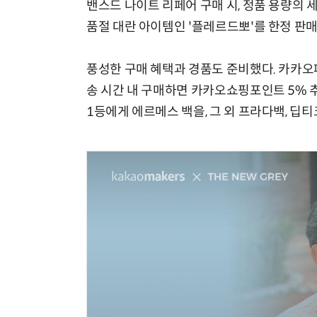
밴스드 나이트 리페어 구매 시, 정품 용량의
품절 대란 아이템인 '플레르드뽀'를 한정 판매
풍성한 구매 혜택과 경품도 준비했다. 카카오
송 시간 내 구매하면 카카오쇼핑포인트 5% 추
1등에게 에르메스 백을, 그 외 프라다백, 딥