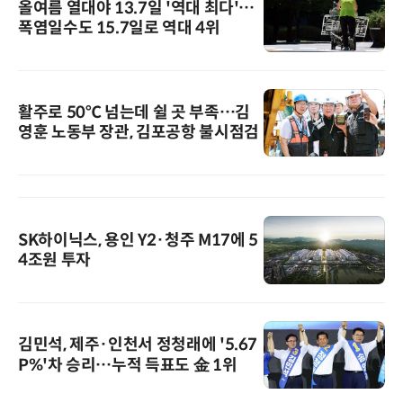
올여름 열대야 13.7일 '역대 최다'…
폭염일수도 15.7일로 역대 4위
활주로 50℃ 넘는데 쉴 곳 부족…김
영훈 노동부 장관, 김포공항 불시점검
SK하이닉스, 용인 Y2·청주 M17에 5
4조원 투자
김민석, 제주·인천서 정청래에 '5.67
P%'차 승리…누적 득표도 金 1위