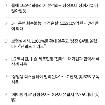
1
올해 코스닥 퇴출러시 본격화…상장보다 상폐기업 더
많아질듯
2
5대 은행 회수불능 '추정손실' 1조2109억원 …7년 만
에 최대
3
보험설계사, 1200%룰 확대 앞두고 '상장 GA'로 쏠렸
다…“신뢰도 메리트”
4
LG 엑사원, 中企 제조현장 '전파'…대기업과 협력사 AI
상생 시동
5
'상업용 디스플레이 빌려쓴다' …LG전자, 美 B2B 구독
시동
6
'게이밍위크' 삼성전자-LG전자 유럽서 TV·모니터 '大
戰'