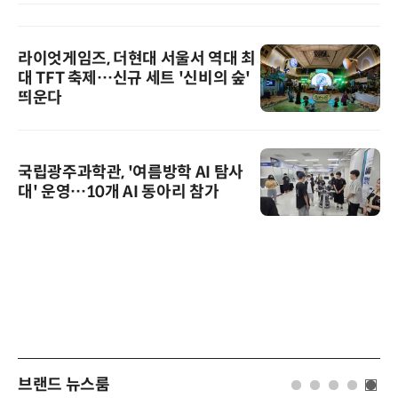
라이엇게임즈, 더현대 서울서 역대 최
대 TFT 축제…신규 세트 '신비의 숲'
띄운다
국립광주과학관, '여름방학 AI 탐사
대' 운영…10개 AI 동아리 참가
브랜드 뉴스룸