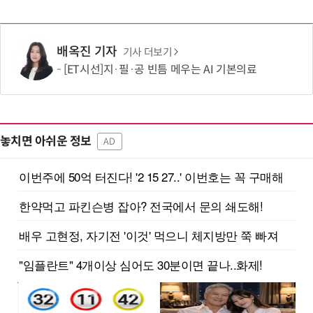
배옥진 기자
기사 더보기
[ET시선]지·필·공 빈틈 메우는 AI 기본의료
놓치면 아쉬운 정보
AD