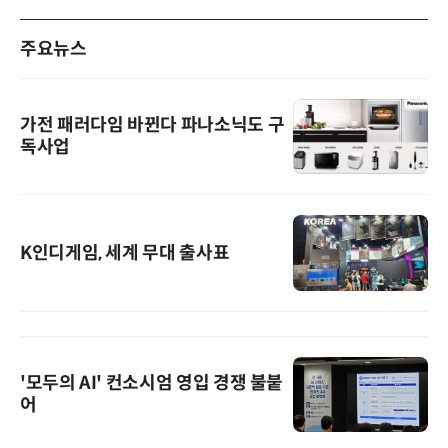
주요뉴스
가전 패러다임 바뀐다 파나소닉도 구
독사업
K인디게임, 세계 무대 출사표
'모두의 AI' 컨소시엄 영입 경쟁 불붙
어