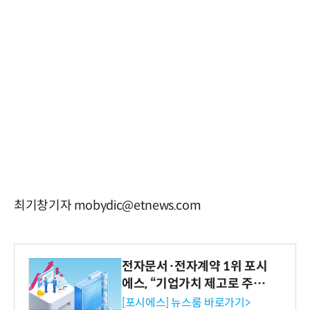
최기창기자 mobydic@etnews.com
전자문서·전자계약 1위 포시
에스, “기업가치 제고로 주주
환원 강화” 계획 공시
[포시에스] 뉴스룸 바로가기>