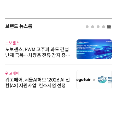
브랜드 뉴스룸
노보센스
노보센스, PWM 고주파 과도 간섭
난제 극복…차량용 전류 감지 증폭
기
위고페어
위고페어, 서울AI허브 '2026 AI 전
환(AX) 지원사업' 컨소시엄 선정