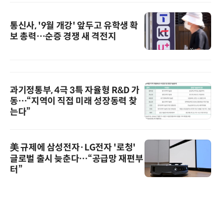
통신사, '9월 개강' 앞두고 유학생 확
보 총력…순증 경쟁 새 격전지
과기정통부, 4극 3특 자율형 R&D 가
동…“지역이 직접 미래 성장동력 찾
는다”
美 규제에 삼성전자·LG전자 '로청'
글로벌 출시 늦춘다…“공급망 재편부
터”