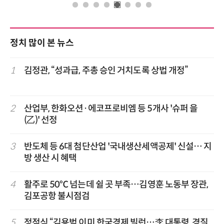
정치 많이 본 뉴스
1
김정관, “성과급, 주총 승인 거치도록 상법 개정”
2
산업부, 한화오션·에코프로비엠 등 5개사 '슈퍼 을
(乙)' 선정
3
반도체 등 6대 첨단산업 '국내생산세액공제' 신설… 지
방 생산 시 혜택
4
활주로 50℃ 넘는데 쉴 곳 부족…김영훈 노동부 장관,
김포공항 불시점검
5
정점식 “김용범 이미 한국경제 빌런…李 대통령, 경질