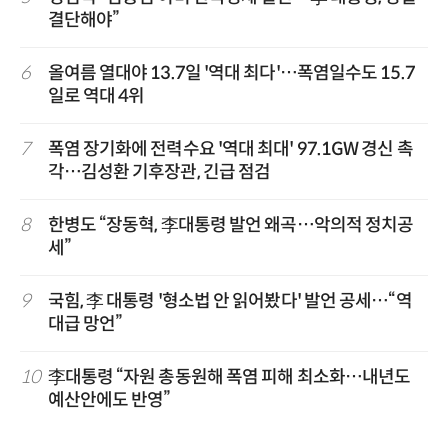
결단해야”
6
올여름 열대야 13.7일 '역대 최다'…폭염일수도 15.7
일로 역대 4위
7
폭염 장기화에 전력수요 '역대 최대' 97.1GW 경신 촉
각…김성환 기후장관, 긴급 점검
8
한병도 “장동혁, 李대통령 발언 왜곡…악의적 정치공
세”
9
국힘, 李 대통령 '형소법 안 읽어봤다' 발언 공세…“역
대급 망언”
10
李대통령 “자원 총동원해 폭염 피해 최소화…내년도
예산안에도 반영”