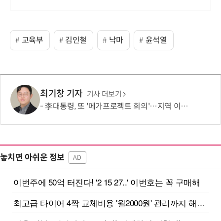
교육부
김인철
낙마
윤석열
최기창 기자
기사 더보기
李대통령, 또 '메가프로젝트 회의'…지역 이기주의·주 52시간제 해법 주목
놓치면 아쉬운 정보
AD