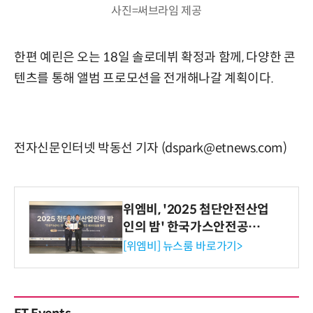
사진=써브라임 제공
한편 예린은 오는 18일 솔로데뷔 확정과 함께, 다양한 콘
텐츠를 통해 앨범 프로모션을 전개해나갈 계획이다.
전자신문인터넷 박동선 기자 (dspark@etnews.com)
위엠비, '2025 첨단안전산업
인의 밤' 한국가스안전공사
사장상 수상
[위엠비] 뉴스룸 바로가기>