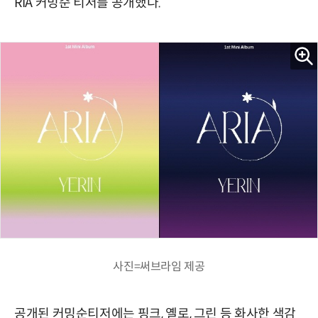
RIA 커밍순 티저를 공개했다.
사진=써브라임 제공
공개된 커밍순티저에는 핑크, 옐로, 그린 등 화사한 색감