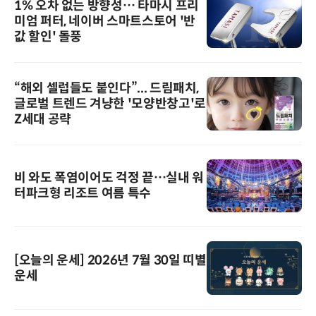
1% 오차 없는 방향성… 타마시 프리
미엄 퍼터, 네이버 스마트스토어 '반
값 할인' 돌풍
“해외 셀럽들도 붙인다”... 드림패치,
글로벌 트렌드 겨냥한 '모양반창고'로
Z세대 공략
비 와도 폭염이어도 걱정 끝…실내 워
터파크형 리조트 여름 특수
[오늘의 운세] 2026년 7월 30일 띠별
운세