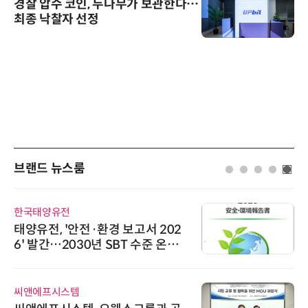
경찰 압수 코인, 두나무가 보관한다…
최종 낙찰자 선정
브랜드 뉴스룸
한국태양유전
태양유전, '안전·환경 보고서 202
6' 발간…2030년 SBT 수준 온실
가스 감축 추진
씨앤에프시스템