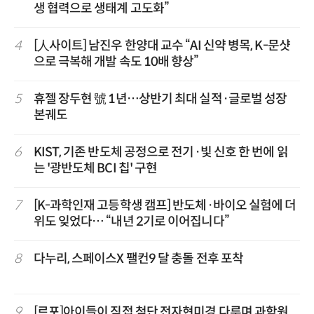
생 협력으로 생태계 고도화”
4
[人사이트] 남진우 한양대 교수 “AI 신약 병목, K-문샷
으로 극복해 개발 속도 10배 향상”
5
휴젤 장두현 號 1년…상반기 최대 실적·글로벌 성장
본궤도
6
KIST, 기존 반도체 공정으로 전기·빛 신호 한 번에 읽
는 '광반도체 BCI 칩' 구현
7
[K-과학인재 고등학생 캠프] 반도체·바이오 실험에 더
위도 잊었다… “내년 2기로 이어집니다”
8
다누리, 스페이스X 팰컨9 달 충돌 전후 포착
9
[르포]아이들이 직접 첨단 전자현미경 다루며 과학원