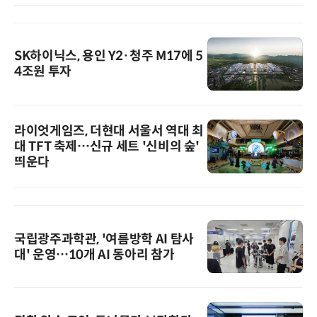
SK하이닉스, 용인 Y2·청주 M17에 5
4조원 투자
라이엇게임즈, 더현대 서울서 역대 최
대 TFT 축제…신규 세트 '신비의 숲'
띄운다
국립광주과학관, '여름방학 AI 탐사
대' 운영…10개 AI 동아리 참가