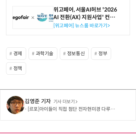
위고페어, 서울AI허브 '2026
AI 전환(AX) 지원사업' 컨소
시엄 선정
[위고페어] 뉴스룸 바로가기>
경제
과학기술
정보통신
정부
정책
김영준 기자
기사 더보기
[르포]아이들이 직접 첨단 전자현미경 다루며 과학원리 체득...과학체험 제공 '주니어닥터' 현장