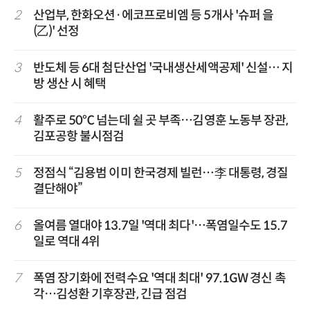
2
산업부, 한화오션·에코프로비엠 등 5개사 '슈퍼 을
(乙)' 선정
3
반도체 등 6대 첨단산업 '국내생산세액공제' 신설… 지
방 생산 시 혜택
4
활주로 50℃ 넘는데 쉴 곳 부족…김영훈 노동부 장관,
김포공항 불시점검
5
정점식 “김용범 이미 한국경제 빌런…李 대통령, 경질
결단해야”
6
올여름 열대야 13.7일 '역대 최다'…폭염일수도 15.7
일로 역대 4위
7
폭염 장기화에 전력수요 '역대 최대' 97.1GW 경신 촉
각…김성환 기후장관, 긴급 점검