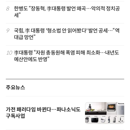
8
한병도 “장동혁, 李대통령 발언 왜곡…악의적 정치공
세”
9
국힘, 李 대통령 '형소법 안 읽어봤다' 발언 공세…“역
대급 망언”
10
李대통령 “자원 총동원해 폭염 피해 최소화…내년도
예산안에도 반영”
주요뉴스
가전 패러다임 바뀐다…파나소닉도
구독사업