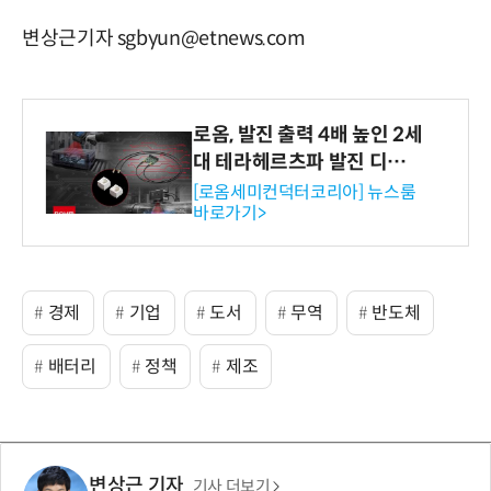
변상근기자 sgbyun@etnews.com
로옴, 발진 출력 4배 높인 2세
대 테라헤르츠파 발진 디바이
스 개발
[로옴세미컨덕터코리아] 뉴스룸
바로가기>
경제
기업
도서
무역
반도체
배터리
정책
제조
변상근 기자
기사 더보기