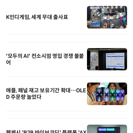
K인디게임, 세계 무대 출사표
'모두의 AI' 컨소시엄 영입 경쟁 불붙
어
애플, 패널 재고 보유기간 확대…OLE
D 주문량 늘었다
웹케시,'B2B 바이브코딩' 플랫폼 'AX