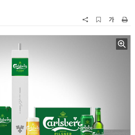
지
7
“쿠팡, 7월 결제액 6조1100억 '역대
최대'…쿠팡이츠도 신기록”
8
[뉴스줌인] 쿠팡Inc, 2분기 '어닝쇼
크'…“내년 중순께 유출 사고 전 수
회복”
9
우유 감산 협상 8월 말로 연장…산
기준 놓고 '평행선'
10
네이버, 2분기 매출 3조3888억원
분기 기준 역대 최대