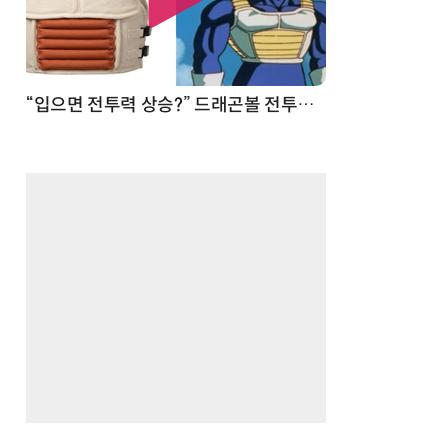
 순간
“입으면 전투력 상승?” 드래곤볼 전투복 닮은 중량조끼