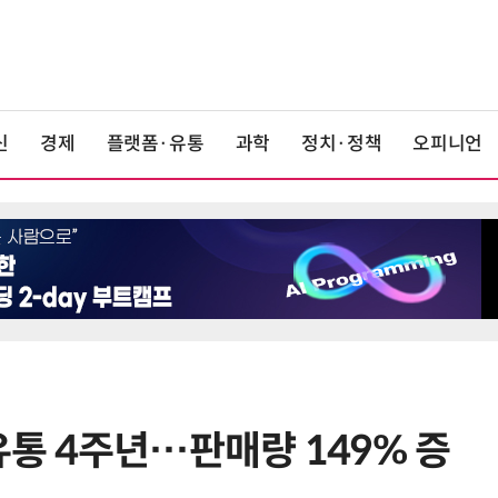
신
경제
플랫폼·유통
과학
정치·정책
오피니언
유통 4주년…판매량 149% 증
6
카카오, 역대 최대 분기 실적…카톡
에 쿠팡이츠 연동해 주문부터 결제