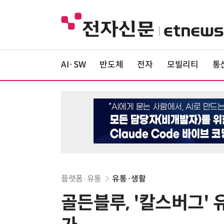
AI·SW
반도체
전자
모빌리티
통
플랫폼·유통
유통·생활
골든블루, '칼스버그' 