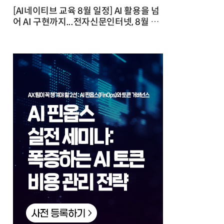
[AI네이티브 교육 8월 일정] AI 활용을 넘
어 AI 구현까지...전자신문인터넷, 8월 실
전 교육·워크숍 개최 발행일 : 2026-07-
23 10:46