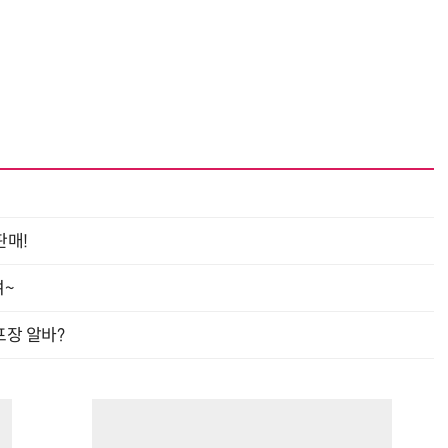
“계속 쫓아왔다”…도망치던 우크라 민간인 공격한 러 자폭 드론
진정한 우정?…친구 구하려다 둘 다 의자 틈에 목이 낀
판매!
여~
프장 알바?