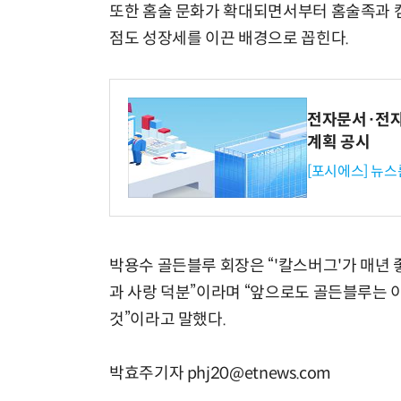
또한 홈술 문화가 확대되면서부터 홈술족과 
점도 성장세를 이끈 배경으로 꼽힌다.
전자문서·전자
계획 공시
[포시에스] 뉴스
박용수 골든블루 회장은 “'칼스버그'가 매년
과 사랑 덕분”이라며 “앞으로도 골든블루는 
것”이라고 말했다.
박효주기자 phj20@etnews.com