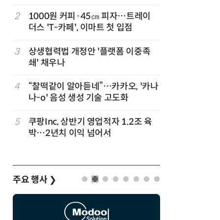
지
2
1000원 커피·45㎝ 피자…트레이
7
“쿠팡, 7
더스 'T-카페', 이마트 첫 입점
최대'…
3
상생협력법 개정안 '플랫폼 이중족
8
[뉴스줌인]
준
쇄' 채우나
크'…“내
회복”
정
4
“찰떡같이 알아듣네”…카카오, '카나
9
우유 감산
나-o' 음성 생성 기술 고도화
기준 놓고
…
5
쿠팡Inc, 상반기 영업적자 1.2조 육
10
네이버, 
박…2년치 이익 넘어서
분기 기준
주요 행사
❯