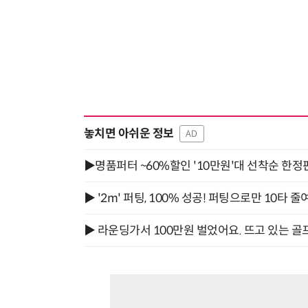
놓치면 아쉬운 정보
AD
▶명품퍼터 ~60%할인 '10만원'대 선착순 한정
▶ '2m' 퍼팅, 100% 성공! 퍼팅으로만 10타 줄
▶ 라운딩가서 100만원 벌었어요. 뜨고 있는 골