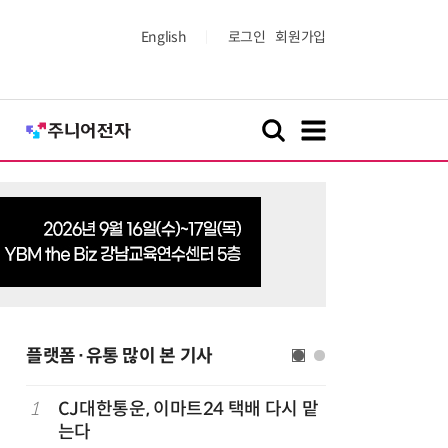
English
로그인
회원가입
플랫폼·유통 많이 본 기사
1
CJ대한통운, 이마트24 택배 다시 맡
6
카카오, 
까
는다
에 쿠팡이