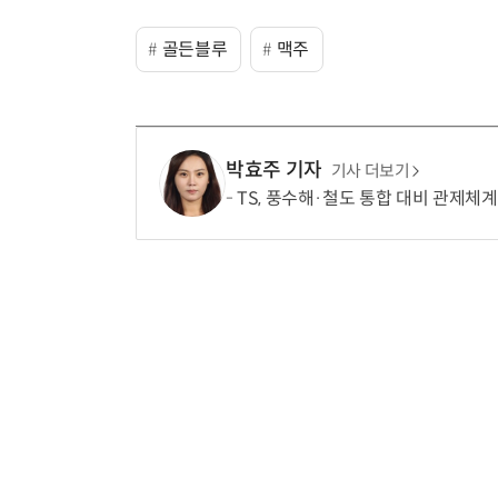
골든블루
맥주
박효주 기자
기사 더보기
TS, 풍수해·철도 통합 대비 관제체계