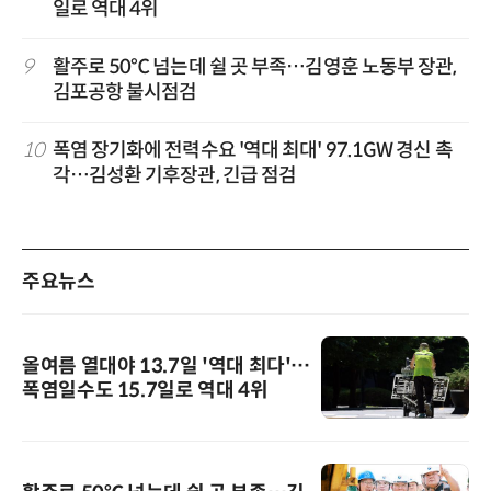
일로 역대 4위
9
활주로 50℃ 넘는데 쉴 곳 부족…김영훈 노동부 장관,
김포공항 불시점검
10
폭염 장기화에 전력수요 '역대 최대' 97.1GW 경신 촉
각…김성환 기후장관, 긴급 점검
주요뉴스
올여름 열대야 13.7일 '역대 최다'…
폭염일수도 15.7일로 역대 4위