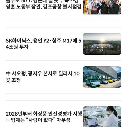
활주로 50℃ 넘는데 쉴 곳 부족…김
영훈 노동부 장관, 김포공항 불시점검
SK하이닉스, 용인 Y2·청주 M17에 5
4조원 투자
中 샤오펑, 광저우 본사로 딜러사 10
곳 초청
2028년부터 화장품 안전성평가 시행
…업계는 “사람이 없다” 아우성