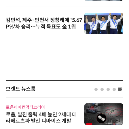
김민석, 제주·인천서 정청래에 '5.67
P%'차 승리…누적 득표도 金 1위
브랜드 뉴스룸
로옴세미컨덕터코리아
로옴, 발진 출력 4배 높인 2세대 테
라헤르츠파 발진 디바이스 개발