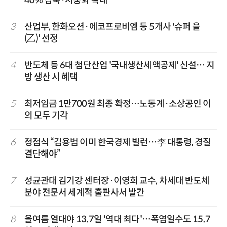
40% 감축·지중화 확대
3
산업부, 한화오션·에코프로비엠 등 5개사 '슈퍼 을
(乙)' 선정
4
반도체 등 6대 첨단산업 '국내생산세액공제' 신설… 지
방 생산 시 혜택
5
최저임금 1만700원 최종 확정…노동계·소상공인 이
의 모두 기각
6
정점식 “김용범 이미 한국경제 빌런…李 대통령, 경질
결단해야”
7
성균관대 김기강 센터장·이영희 교수, 차세대 반도체
분야 전문서 세계적 출판사서 발간
8
올여름 열대야 13.7일 '역대 최다'…폭염일수도 15.7