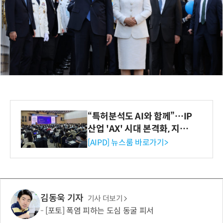
“특허분석도 AI와 함께”…IP
산업 'AX' 시대 본격화, 지식
재산처 1호 AI IP데이터분석
[AIPD] 뉴스룸 바로가기>
사 탄생
김동욱 기자
기사 더보기
[포토] 폭염 피하는 도심 동굴 피서