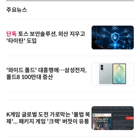
주요뉴스
단독
토스 보안솔루션, 외산 지우고
'타이탄' 도입
'와이드 폴드' 대흥행에…삼성전자,
폴드8 100만대 증산
K게임 글로벌 도전 가로막는 '불법 복
제'... 패키지 게임 '크랙' 버젓이 유통