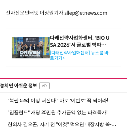
전자신문인터넷 이상원기자 sllep@etnews.com
다래전략사업화센터, 'BIO U
SA 2026'서 글로벌 빅파마
와의 비즈니스 미팅 지원…K
[다래전략사업화센터] 뉴스룸 바
로가기>
-바이오 해외 진출 교두보 확
보
놓치면 아쉬운 정보
AD