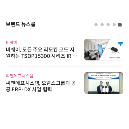
브랜드 뉴스룸
비쉐이
비쉐이, 모든 주요 리모컨 코드 지
원하는 TSOP15300 시리즈 IR 수
신기 출시
씨앤에프시스템
씨앤에프시스템, 오웬스그룹과 공
공 ERP·DX 사업 협력