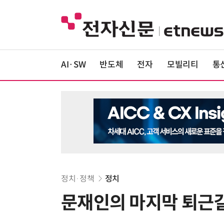
AI·SW
반도체
전자
모빌리티
통
정치·정책
정치
문재인의 마지막 퇴근길