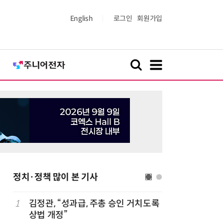
English
로그인
회원가입
정치·정책 많이 본 기사
1
김정관, “성과급, 주총 승인 거치도록
6
최저임금 
상법 개정”
동계·소상