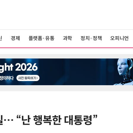
신
경제
플랫폼·유통
과학
정치·정책
오피니언
… “난 행복한 대통령”
6
최저임금 1만700원 최종 확정…노
동계·소상공인 이의 모두 기각