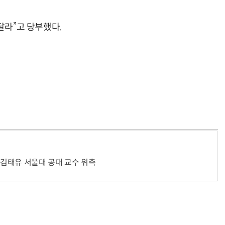
달라”고 당부했다.
“계속 쫓아왔다”…도망치던 우크라 민간인 공격한 러 자폭 드론
진정한 우정?…친구 구하려다 둘 다 의자 틈에 목이 낀
김태유 서울대 공대 교수 위촉