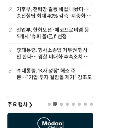
세
2
기후부, 전력망 갈등 해법 내놨다…
7
반도체 등
송전철탑 최대 40% 감축·지중화 확
액공제' 
대
3
산업부, 한화오션·에코프로비엠 등
8
[하반기 
5개사 '슈퍼 을(乙)' 선정
메가프로
보기금' 
4
李대통령, 형사소송법 거부권 행사
9
정점식 “
안 한다… 경찰 비대화 후속조치 점
런…李 대
검
5
李대통령, 'K자 성장' 해소 주
10
돌려차기 
문…“기업 투자 걸림돌 제거” 강조도
기 한번 
주요 행사
❯