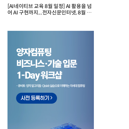
[AI네이티브 교육 8월 일정] AI 활용을 넘
어 AI 구현까지...전자신문인터넷, 8월 실
전 교육·워크숍 개최 발행일 : 2026-07-
23 10:46