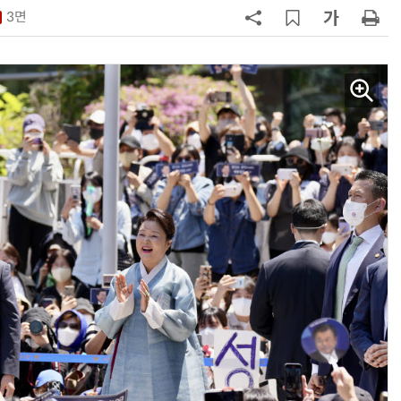
3면
7
반도체 등 6대 첨단산업 '국내생산
액공제' 신설… 지방 생산 시 혜택
8
[하반기 업무보고]산업부, 1600조
메가프로젝트 속도전…'산업자원안
보기금' 신설해 공급망 사수
9
정점식 “김용범 이미 한국경제 빌
런…李 대통령, 경질 결단해야”
10
돌려차기 피해자 불러 놓고 “돌려차
기 한번 해라”…선 넘은 친한계