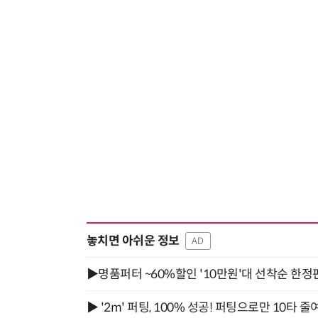
놓치면 아쉬운 정보
AD
▶명품퍼터 ~60%할인 '10만원'대 선착순 한정
▶ '2m' 퍼팅, 100% 성공! 퍼팅으로만 10타 줄