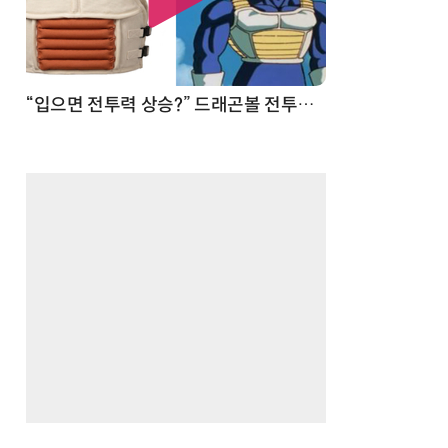
 순간
“입으면 전투력 상승?” 드래곤볼 전투복 닮은 중량조끼