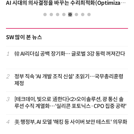
AI 시대의 의사결정을 바꾸는 수리최적화(Optimization): 실제 산업 적용 사례와 활용 전략
SW 많이 본 뉴스
1
韓 AI리더십 공백 장기화… 글로벌 3강 동력 꺼져간다
2
정부 직속 'AI 개발 조직 신설' 초읽기…국무총리훈령
제정
3
[테크데이, 빛으로 通한다]<2>오이솔루션, 광 통신 솔
루션 수직 계열화…'실리콘 포토닉스·CPO 집중 공략'
4
美 행정부, AI 모델 '해킹 등 사이버 보안 테스트' 의무화