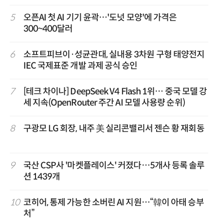
5
오픈AI 첫 AI 기기 윤곽…'도넛 모양'에 가격은
300~400달러
6
소프트피브이·성균관대, 실내용 3차원 구형 태양전지
IEC 국제표준 개발 과제 공식 승인
7
[테크 차이나] DeepSeek V4 Flash 1위… 중국 모델 강
세 지속(OpenRouter 주간 AI 모델 사용량 순위)
8
구광모 LG 회장, 내주 美 실리콘밸리서 젠슨 황 재회동
9
국산 CSP사 '마켓플레이스' 커졌다…5개사 등록 솔루
션 1439개
10
코히어, 통제 가능한 소버린 AI 지원…“韓이 아태 승부
처”