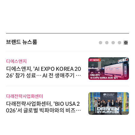
브랜드 뉴스룸
디에스앤지
디에스앤지, 'AI EXPO KOREA 20
26' 참가 성료… AI 전 생애주기 아
우르는 통합 솔루션 선봬
다래전략사업화센터
다래전략사업화센터, 'BIO USA 2
026'서 글로벌 빅파마와의 비즈니
스 미팅 지원…K-바이오 해외 진출
교두보 확보