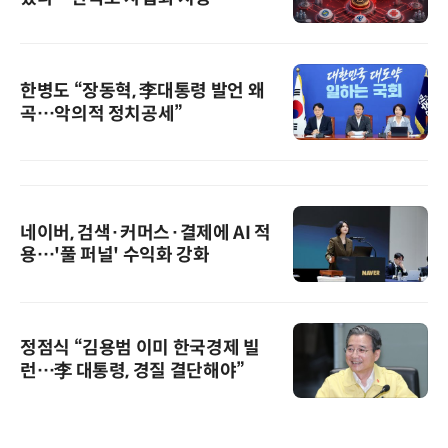
한병도 “장동혁, 李대통령 발언 왜
곡…악의적 정치공세”
네이버, 검색·커머스·결제에 AI 적
용…'풀 퍼널' 수익화 강화
정점식 “김용범 이미 한국경제 빌
런…李 대통령, 경질 결단해야”