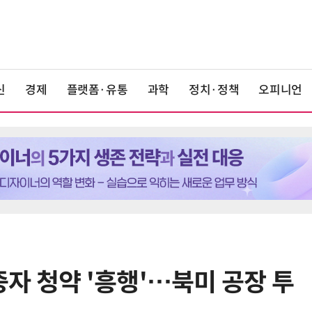
신
경제
플랫폼·유통
과학
정치·정책
오피니언
자 청약 '흥행'…북미 공장 투
6
AMD, 데이터센터 매출 2배 급증…2
분기 사상 최대 매출