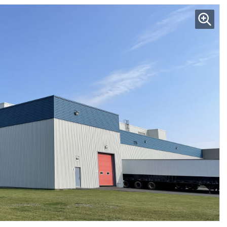
현업에서 바로 쓰는 "하네스 엔지니어링" 실습 교육
모든 업무 담당자(비개발자)를 위한 온톨로지 기반 AI 지식체계 설계 1-day 워크숍