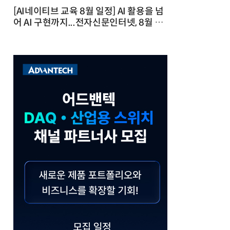
[AI네이티브 교육 8월 일정] AI 활용을 넘
어 AI 구현까지...전자신문인터넷, 8월 실
전 교육·워크숍 개최 발행일 : 2026-07-
23 10:46