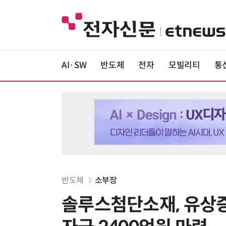
AI·SW
반도체
전자
모빌리티
통
반도체
소부장
솔루스첨단소재, 유상증