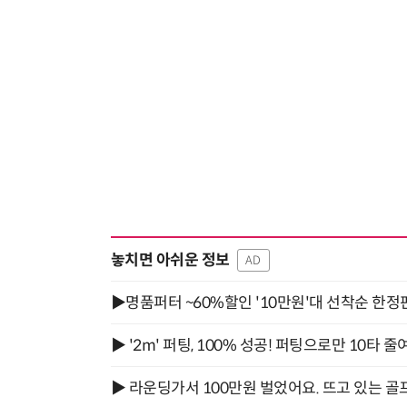
놓치면 아쉬운 정보
AD
▶명품퍼터 ~60%할인 '10만원'대 선착순 한정
▶ '2m' 퍼팅, 100% 성공! 퍼팅으로만 10타 줄
▶ 라운딩가서 100만원 벌었어요. 뜨고 있는 골