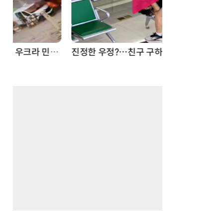
드론
진정한 우정?…친구 구하려다 둘 다 의자 틈에 목이 낀 순간