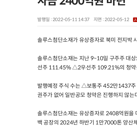
자금 2400억원 마련
발행일 : 2022-05-11 14:37
지면 :
2022-05-12
솔루스첨단소재가 유상증자로 북미 전지박 사
솔루스첨단소재는 지난 9~10일 구주주 대상으
선주 111.45% △2우선주 109.21%의 
발행예정 주식 수는 △보통주 452만1437주 
권주가 없어 일반공모 청약은 진행하지 않는다.
솔루스첨단소재는 유상증자로 2408억원을 
백 공장의 2024년 하반기 1만7000톤 양산