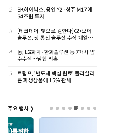
2
SK하이닉스, 용인 Y2·청주 M17에
7
인텔 오하
54조원 투자
속…외부 
3
[테크데이, 빛으로 通한다]<2>오이
8
삼성전자 
솔루션, 광 통신 솔루션 수직 계열
·PIM',
화…'실리콘 포토닉스·CPO 집중 공
략'
4
檢, LG화학·한화솔루션 등 7개사 압
9
K배터리 
수수색…담합 의혹
고 소재는
5
트럼프, '반도체 핵심 원료' 폴리실리
10
[테크 차
콘 파생상품에 15% 관세
넘었다…中
험대
주요 행사
❯