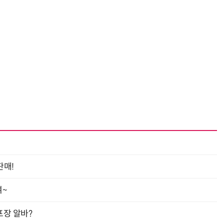
“계속 쫓아왔다”…도망치던 우크라 민간인 공격한 러 자폭 
판매!
여~
프장 알바?