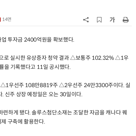
7
인텔 오하이오 팹 '초과근무' 공사 가
속…외부 파트너 유치 포석
14면
8
삼성전자 차세대 메모리 'V낸드
·PIM', FMS 2026 어워드서 2관왕
업 투자금 2400억원을 확보했다.
9
K배터리 밸류체인 '시차'…셀은 웃
로 실시한 유상증자 청약 결과 △보통주 102.32% △1우
고 소재는 아직
청약률을 기록했다고 11일 공시했다.
10
[테크 차이나] 배터리 교체비가 찻값
넘었다…中 전기차 재활용 체계 시
△1우선주 108만8819주 △2우선주 24만3300주이다. 실
험대
 신주 상장 예정일은 오는 30일이다.
마련하게 됐다. 솔루스첨단소재는 조달한 자금을 캐나다 퀘
체제 구축에 활용한다.