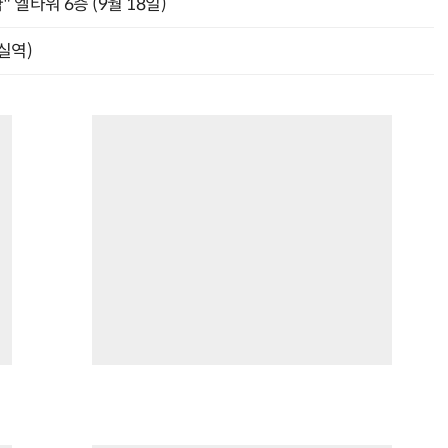
" 엘타워 6층 (9월 18일)
잠실역)