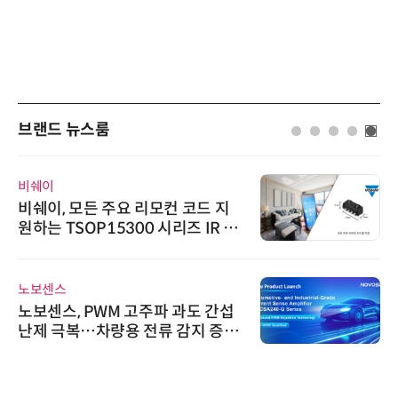
브랜드 뉴스룸
비쉐이
비쉐이, 모든 주요 리모컨 코드 지
원하는 TSOP15300 시리즈 IR 수
신기 출시
노보센스
노보센스, PWM 고주파 과도 간섭
난제 극복…차량용 전류 감지 증폭
기