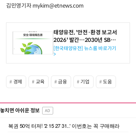
김민영기자 mykim@etnews.com
태양유전, '안전·환경 보고서
2026' 발간…2030년 SBT
수준 온실가스 감축 추진
[한국태양유전] 뉴스룸 바로가기
>
경제
교육
금융
기업
도움
놓치면 아쉬운 정보
AD