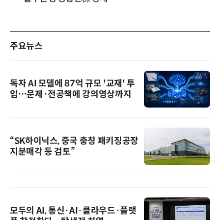
주요뉴스
독자 AI 모델에 87억 규모 '교재' 투
입…문제·전공책에 강의영상까지
“SK하이닉스, 중국 충칭 패키징공장
지분매각 등 검토”
모두의 AI, 통신·AI·클라우드·플랫