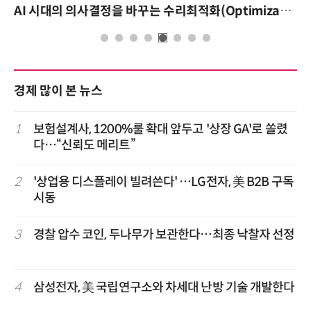
AI 시대의 의사결정을 바꾸는 수리최적화(Optimization): 실제 산업 적용 사례와 활용 전략
경제 많이 본 뉴스
1
보험설계사, 1200%룰 확대 앞두고 '상장 GA'로 쏠렸
다…“신뢰도 메리트”
2
'상업용 디스플레이 빌려쓴다' …LG전자, 美 B2B 구독
시동
3
경찰 압수 코인, 두나무가 보관한다…최종 낙찰자 선정
4
삼성전자, 美 국립연구소와 차세대 난방 기술 개발한다