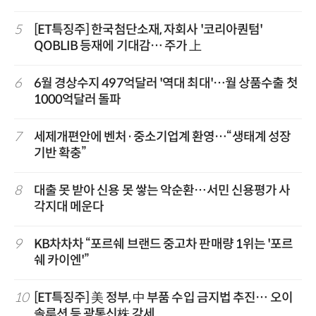
5
[ET특징주] 한국첨단소재, 자회사 '코리아퀀텀'
QOBLIB 등재에 기대감… 주가 上
6
6월 경상수지 497억달러 '역대 최대'…월 상품수출 첫
1000억달러 돌파
7
세제개편안에 벤처·중소기업계 환영…“생태계 성장
기반 확충”
8
대출 못 받아 신용 못 쌓는 악순환…서민 신용평가 사
각지대 메운다
9
KB차차차 “포르쉐 브랜드 중고차 판매량 1위는 '포르
쉐 카이엔'”
10
[ET특징주] 美 정부, 中 부품 수입 금지법 추진… 오이
솔루션 등 광통신株 강세