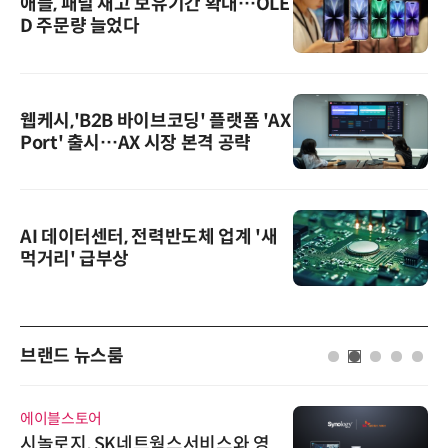
애플, 패널 재고 보유기간 확대…OLE
D 주문량 늘었다
웹케시,'B2B 바이브코딩' 플랫폼 'AX
Port' 출시…AX 시장 본격 공략
AI 데이터센터, 전력반도체 업계 '새
먹거리' 급부상
브랜드 뉴스룸
에이블스토어
시놀로지, SK네트웍스서비스와 영