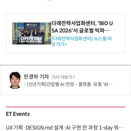
다래전략사업화센터, 'BIO U
SA 2026'서 글로벌 빅파마
와의 비즈니스 미팅 지원…K
[다래전략사업화센터] 뉴스룸 바
로가기>
-바이오 해외 진출 교두보 확
보
민경하 기자
기사 더보기
[신년기획]산업별 AI 전망 - 플랫폼·유통 'AI 에이전트 시대' 개막
ET Events
UX 기획·DESIGN.md 설계·AI 구현 전 과정 1-day 워크숍 with Claude Code·Codex 9월 15일 개최