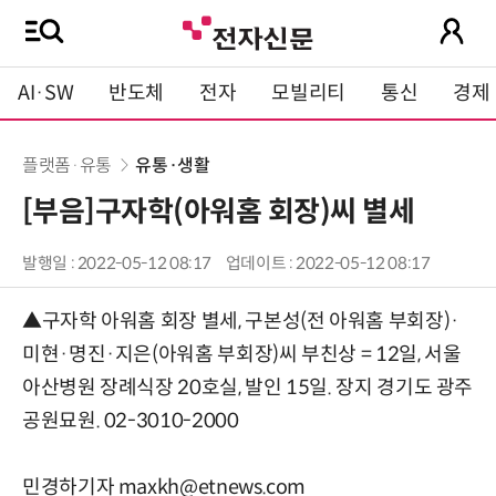
AI·SW
반도체
전자
모빌리티
통신
경제
플랫폼·유통
유통·생활
[부음]구자학(아워홈 회장)씨 별세
발행일 : 2022-05-12 08:17
업데이트 : 2022-05-12 08:17
▲구자학 아워홈 회장 별세, 구본성(전 아워홈 부회장)·
미현·명진·지은(아워홈 부회장)씨 부친상 = 12일, 서울
아산병원 장례식장 20호실, 발인 15일. 장지 경기도 광주
공원묘원. 02-3010-2000
민경하기자 maxkh@etnews.com