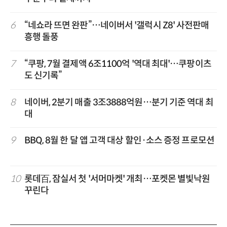
6
“네쇼라 뜨면 완판”…네이버서 '갤럭시 Z8' 사전판매
흥행 돌풍
7
“쿠팡, 7월 결제액 6조1100억 '역대 최대'…쿠팡이츠
도 신기록”
8
네이버, 2분기 매출 3조3888억원…분기 기준 역대 최
대
9
BBQ, 8월 한 달 앱 고객 대상 할인·소스 증정 프로모션
10
롯데百, 잠실서 첫 '서머마켓' 개최…포켓몬 별빛낙원
꾸린다