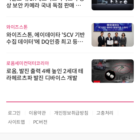
상 보안 카메라 국내 독점 판매 파
트너십 체결
와이즈스톤
와이즈스톤, 에이데이타 'SCV 기반
수집 데이터'에 DQ인증 최고 등급
수여
로옴세미컨덕터코리아
로옴, 발진 출력 4배 높인 2세대 테
라헤르츠파 발진 디바이스 개발
로그인
이용약관
개인정보취급방침
고충처리
사이트맵
PC버전