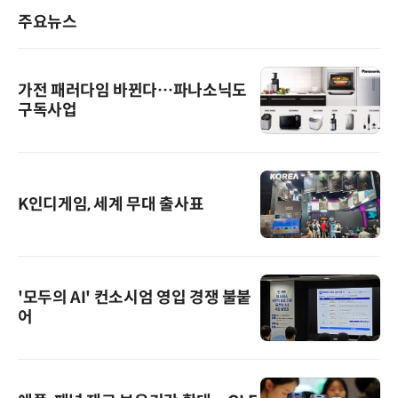
주요뉴스
가전 패러다임 바뀐다…파나소닉도
구독사업
K인디게임, 세계 무대 출사표
'모두의 AI' 컨소시엄 영입 경쟁 불붙
어