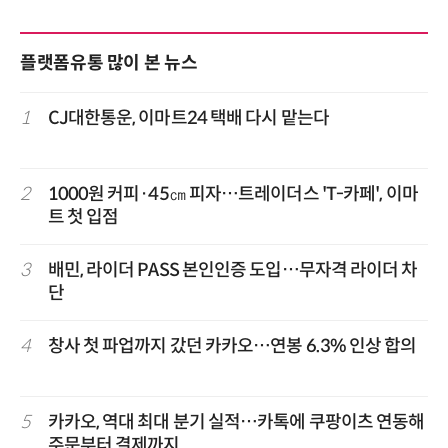
플랫폼유통 많이 본 뉴스
1
CJ대한통운, 이마트24 택배 다시 맡는다
2
1000원 커피·45㎝ 피자…트레이더스 'T-카페', 이마
트 첫 입점
3
배민, 라이더 PASS 본인인증 도입…무자격 라이더 차
단
4
창사 첫 파업까지 갔던 카카오…연봉 6.3% 인상 합의
5
카카오, 역대 최대 분기 실적…카톡에 쿠팡이츠 연동해
주문부터 결제까지