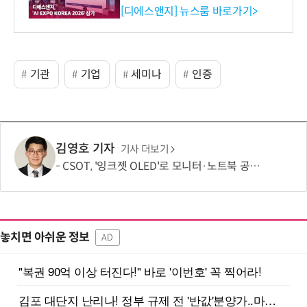
생애주기 아우르는 통합 솔루
[디에스앤지] 뉴스룸 바로가기>
션 선봬 [영상]
기관
기업
세미나
인증
김영호 기자
기사 더보기
CSOT, '잉크젯 OLED'로 모니터·노트북 공략 본격화…MSI 모니터 공개
놓치면 아쉬운 정보
AD