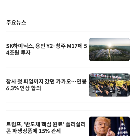
주요뉴스
SK하이닉스, 용인 Y2·청주 M17에 5
4조원 투자
창사 첫 파업까지 갔던 카카오…연봉
6.3% 인상 합의
트럼프, '반도체 핵심 원료' 폴리실리
콘 파생상품에 15% 관세