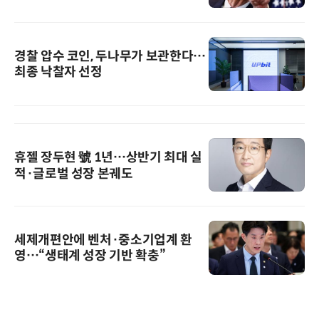
경찰 압수 코인, 두나무가 보관한다…
최종 낙찰자 선정
휴젤 장두현 號 1년…상반기 최대 실
적·글로벌 성장 본궤도
세제개편안에 벤처·중소기업계 환
영…“생태계 성장 기반 확충”