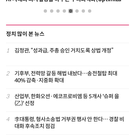
정치 많이 본 뉴스
1
김정관, “성과급, 주총 승인 거치도록 상법 개정”
2
기후부, 전력망 갈등 해법 내놨다…송전철탑 최대
40% 감축·지중화 확대
3
산업부, 한화오션·에코프로비엠 등 5개사 '슈퍼 을
(乙)' 선정
4
李대통령, 형사소송법 거부권 행사 안 한다… 경찰 비
대화 후속조치 점검