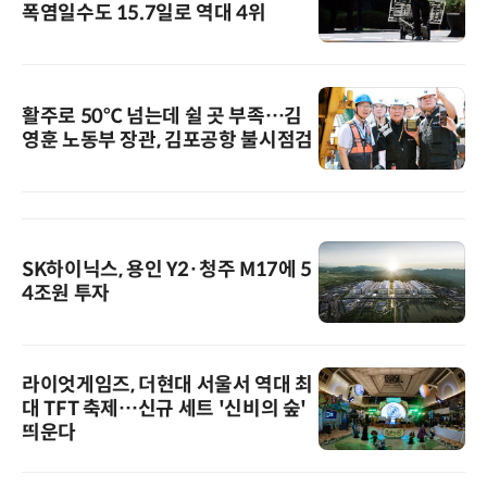
폭염일수도 15.7일로 역대 4위
활주로 50℃ 넘는데 쉴 곳 부족…김
영훈 노동부 장관, 김포공항 불시점검
SK하이닉스, 용인 Y2·청주 M17에 5
4조원 투자
라이엇게임즈, 더현대 서울서 역대 최
대 TFT 축제…신규 세트 '신비의 숲'
띄운다