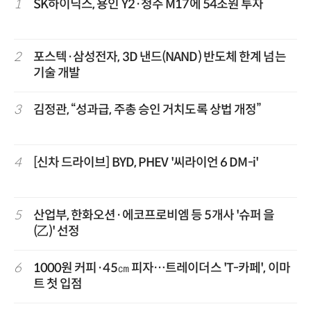
1
SK하이닉스, 용인 Y2·청주 M17에 54조원 투자
2
포스텍·삼성전자, 3D 낸드(NAND) 반도체 한계 넘는
기술 개발
3
김정관, “성과급, 주총 승인 거치도록 상법 개정”
4
[신차 드라이브] BYD, PHEV '씨라이언 6 DM-i'
5
산업부, 한화오션·에코프로비엠 등 5개사 '슈퍼 을
(乙)' 선정
6
1000원 커피·45㎝ 피자…트레이더스 'T-카페', 이마
트 첫 입점