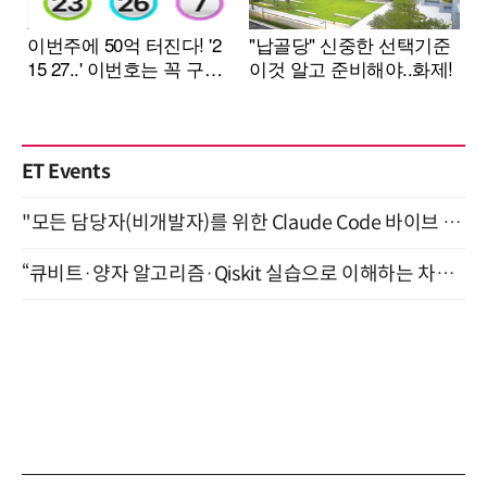
ET Events
"모든 담당자(비개발자)를 위한 Claude Code 바이브 코딩 2-day 부트캠프" 9월 16~17일 개최
“큐비트·양자 알고리즘·Qiskit 실습으로 이해하는 차세대 컴퓨팅” (8/28)