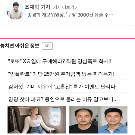
조재학 기자
기사 더보기
송경희 개보위원장, “쿠팡 3000건 유출 주장 사실과 달라…엄정 처분할 것”
놓치면 아쉬운 정보
AD