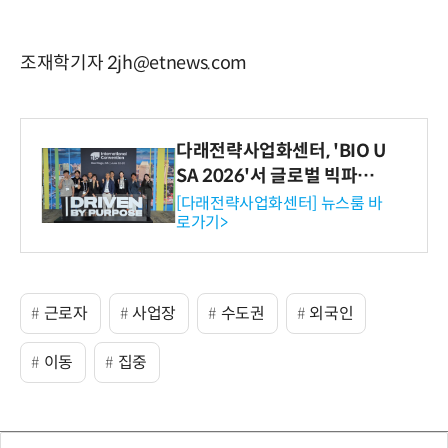
조재학기자 2jh@etnews.com
다래전략사업화센터, 'BIO U
SA 2026'서 글로벌 빅파마
와의 비즈니스 미팅 지원…K
[다래전략사업화센터] 뉴스룸 바
로가기>
-바이오 해외 진출 교두보 확
보
근로자
사업장
수도권
외국인
이동
집중