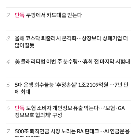
2
단독
쿠팡에서 카드대출 받는다
3
올해 코스닥 퇴출러시 본격화…상장보다 상폐기업 더
많아질듯
4
美 클래리티법 이번 주 분수령…휴회 전 마지막 시험대
5
5대 은행 회수불능 '추정손실' 1조2109억원 …7년 만
에 최대
6
단독
보험 소비자 개인정보 유출 막는다…'보험·GA
정보보호 협의체' 구성
7
500조 퇴직연금 시장 노리는 RA 핀테크…AI 연금운용