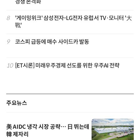
경쟁 본격화
8
'게이밍위크' 삼성전자-LG전자 유럽서 TV·모니터 '大
戰'
9
코스피 급등에 매수 사이드카 발동
10
[ET시론] 미래우주경제 선도를 위한 우주AI 전략
주요뉴스
美 AIDC 냉각 시장 공략… 日 뛰는데
韓 제자리