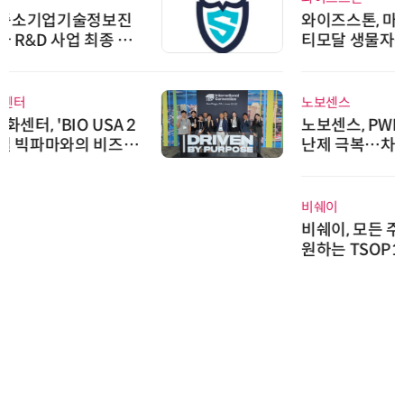
와이즈스톤, 마틸로에이아이의 '멀
티모달 생물자원 빅데이터'에 DQ
인증 최고 등급 수여
노보센스
노보센스, PWM 고주파 과도 간섭
난제 극복…차량용 전류 감지 증폭
기
비쉐이
비쉐이, 모든 주요 리모컨 코드 지
원하는 TSOP15300 시리즈 IR 수
신기 출시