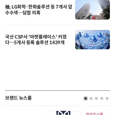
檢, LG화학·한화솔루션 등 7개사 압
수수색…담합 의혹
국산 CSP사 '마켓플레이스' 커졌
다…5개사 등록 솔루션 1439개
브랜드 뉴스룸
와이즈스톤