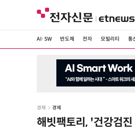
AI·SW
반도체
전자
모빌리티
통
경제
경제
해빗팩토리, '건강검진