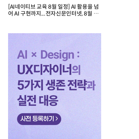
[AI네이티브 교육 8월 일정] AI 활용을 넘
어 AI 구현까지...전자신문인터넷, 8월 실
전 교육·워크숍 개최 발행일 : 2026-07-
23 10:46