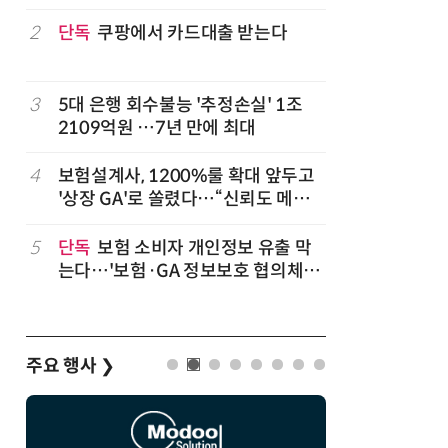
2
단독
쿠팡에서 카드대출 받는다
7
'상업용 
전자, 美 
럽
3
5대 은행 회수불능 '추정손실' 1조
8
'게이밍위
2109억원 …7년 만에 최대
서 TV·모
,
4
보험설계사, 1200%룰 확대 앞두고
9
“상장폐지
'상장 GA'로 쏠렸다…“신뢰도 메리
주가 부양
트”
5
단독
보험 소비자 개인정보 유출 막
10
코스피 급
는다…'보험·GA 정보보호 협의체'
구성
주요 행사
❯