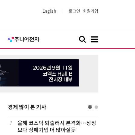
English
로그인
회원가입
경제 많이 본 기사
1
올해 코스닥 퇴출러시 본격화…상장
6
LG 엑사
보다 상폐기업 더 많아질듯
대기업과 