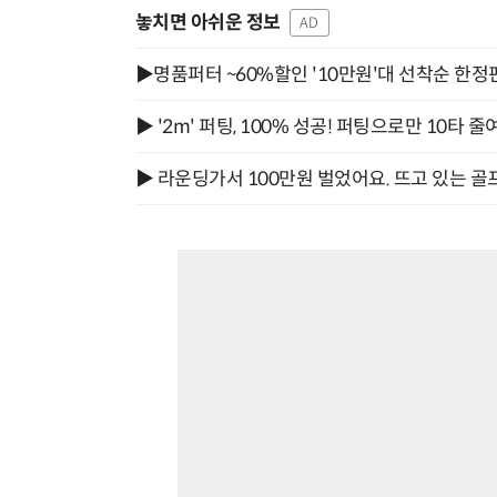
놓치면 아쉬운 정보
AD
▶명품퍼터 ~60%할인 '10만원'대 선착순 한정
▶ '2m' 퍼팅, 100% 성공! 퍼팅으로만 10타 줄
▶ 라운딩가서 100만원 벌었어요. 뜨고 있는 골