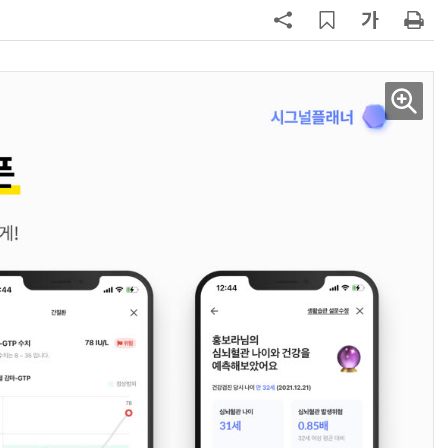
7
'상업용 디스플레이 빌려쓴다' …LG
전자, 美 B2B 구독 시동
8
'게이밍위크' 삼성전자-LG전자 유
서 TV·모니터 '大戰'
9
“상장폐지 막아라”…중소 가전 기업
주가 부양 '총력전'
10
코스피 급등에 매수 사이드카 발동