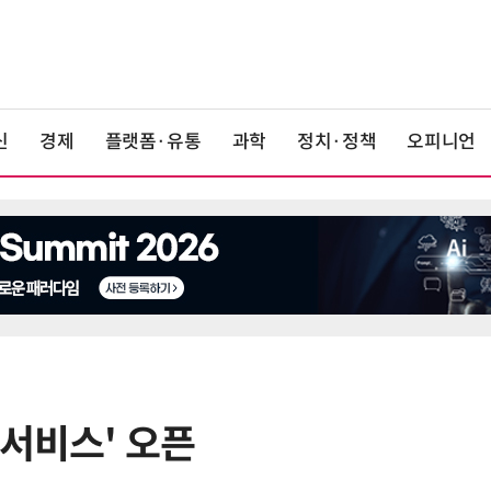
신
경제
플랫폼·유통
과학
정치·정책
오피니언
 서비스' 오픈
6
LG 엑사원, 中企 제조현장 '전파'…
대기업과 협력사 AI 상생 시동