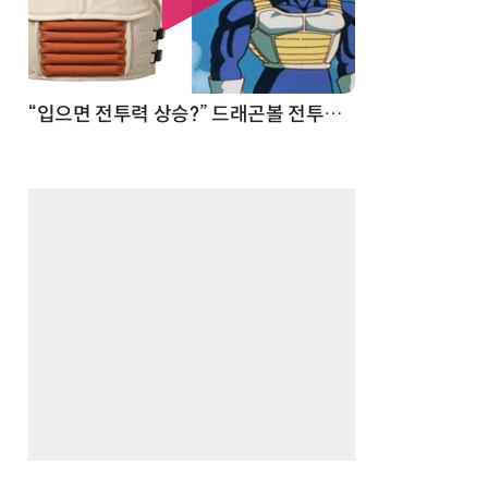
 순간
“입으면 전투력 상승?” 드래곤볼 전투복 닮은 중량조끼