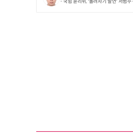
국힘 윤리위, '돌려차기 발언' 서범수