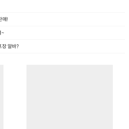
판매!
여~
프장 알바?