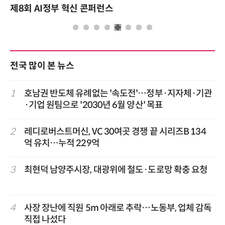
제8회 AI정부 혁신 콘퍼런스
전국 많이 본 뉴스
1
호남권 반도체 유례없는 '속도전'…정부·지자체·기관
·기업 원팀으로 '2030년 6월 양산' 목표
2
레디로버스트머신, VC 30여곳 경쟁 끝 시리즈B 134
억 유치…누적 229억
3
최현덕 남양주시장, 대광위에 철도·도로망 확충 요청
4
사장 장난에 직원 5m 아래로 추락…노동부, 업체 감독
직접 나섰다