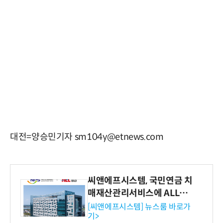
대전=양승민기자 sm104y@etnews.com
씨앤에프시스템, 국민연금 치
매재산관리서비스에 ALL# E
RP 공급
[씨앤에프시스템] 뉴스룸 바로가
기>