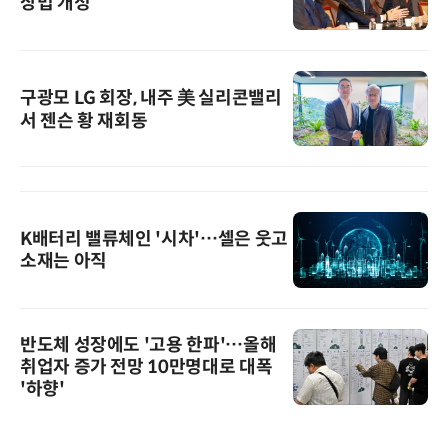
상법 개정”
구광모 LG 회장, 내주 美 실리콘밸리
서 젠슨 황 재회동
K배터리 밸류체인 '시차'…셀은 웃고
소재는 아직
반도체 성장에도 '고용 한파'…올해
취업자 증가 전망 10만명대로 대폭
'하향'