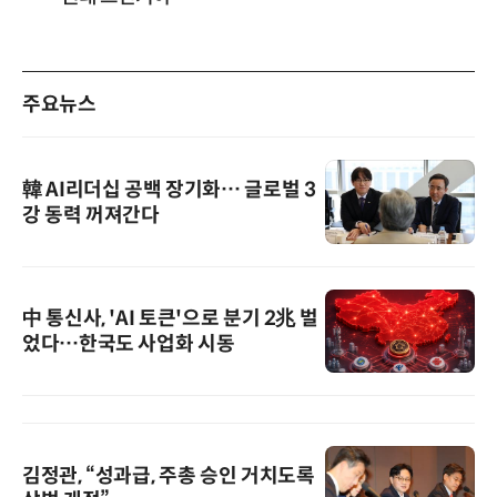
주요뉴스
韓 AI리더십 공백 장기화… 글로벌 3
강 동력 꺼져간다
中 통신사, 'AI 토큰'으로 분기 2兆 벌
었다…한국도 사업화 시동
김정관, “성과급, 주총 승인 거치도록