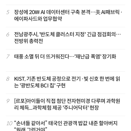
5
장성에 20㎿ AI 데이터센터 구축 본격…美 AI패브릭·
에이파사드와 업무협약
6
전남광주시, '반도체 클러스터 지정' 긴급 점검회의…
전방위 총력전
7
태풍 소멸 뒤 더 뜨거워진다…'재난급 폭염' 장기화
8
KIST, 기존 반도체 공정으로 전기·빛 신호 한 번에 읽
는 '광반도체 BCI 칩' 구현
9
[르포]아이들이 직접 첨단 전자현미경 다루며 과학원
리 체득...과학체험 제공 '주니어닥터' 현장
10
“손녀들 같아서” 태국인 관광객 밥값 내준 할아버지
“원래 그런거야”