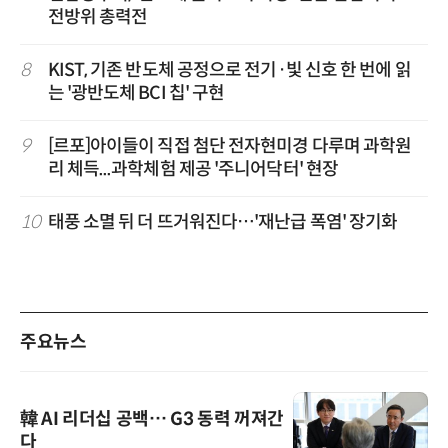
전방위 총력전
8
KIST, 기존 반도체 공정으로 전기·빛 신호 한 번에 읽
는 '광반도체 BCI 칩' 구현
9
[르포]아이들이 직접 첨단 전자현미경 다루며 과학원
리 체득...과학체험 제공 '주니어닥터' 현장
10
태풍 소멸 뒤 더 뜨거워진다…'재난급 폭염' 장기화
주요뉴스
韓 AI 리더십 공백… G3 동력 꺼져간
다