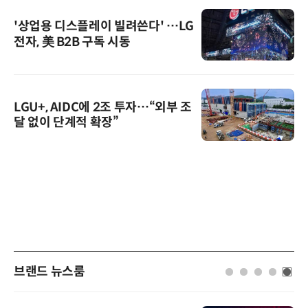
'상업용 디스플레이 빌려쓴다' …LG
전자, 美 B2B 구독 시동
LGU+, AIDC에 2조 투자…“외부 조
달 없이 단계적 확장”
브랜드 뉴스룸