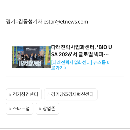
경기=김동성기자 estar@etnews.com
다래전략사업화센터, 'BIO U
SA 2026'서 글로벌 빅파마
와의 비즈니스 미팅 지원…K
[다래전략사업화센터] 뉴스룸 바
로가기>
-바이오 해외 진출 교두보 확
보
경기창경센터
경기창조경제혁신센터
스타트업
창업존