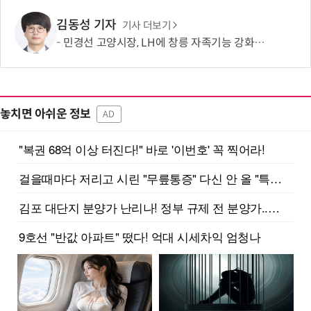
김동성 기자
기사 더보기
민경선 고양시장, LH에 창릉 자족기능 강화·벌말마을 편입 요청
놓치면 아쉬운 정보
AD