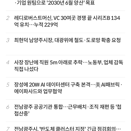
·기업 원팀으로 '2030년 6월 양산' 목표
2
레디로버스트머신, VC 30여곳 경쟁 끝 시리즈B 134
억 유치…누적 229억
3
최현덕 남양주시장, 대광위에 철도·도로망 확충 요청
4
사장 장난에 직원 5m 아래로 추락…노동부, 업체 감독
직접 나섰다
5
장성에 20㎿ AI 데이터센터 구축 본격…美 AI패브릭·
에이파사드와 업무협약
6
전남광주 공공기관 통합…근무배치·조직 재편 등 '첩
첩산중'
7
전남광주시, '반도체 클러스터 지정' 긴급 점검회의…