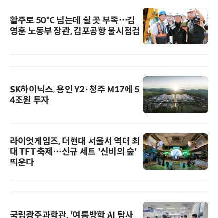
활주로 50℃ 넘는데 쉴 곳 부족…김
영훈 노동부 장관, 김포공항 불시점검
SK하이닉스, 용인 Y2·청주 M17에 5
4조원 투자
라이엇게임즈, 더현대 서울서 역대 최
대 TFT 축제…신규 세트 '신비의 숲'
띄운다
국립광주과학관, '여름방학 AI 탐사