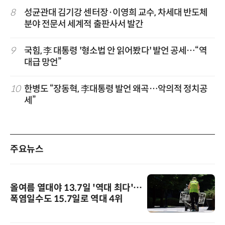
8
성균관대 김기강 센터장·이영희 교수, 차세대 반도체
분야 전문서 세계적 출판사서 발간
9
국힘, 李 대통령 '형소법 안 읽어봤다' 발언 공세…“역
대급 망언”
10
한병도 “장동혁, 李대통령 발언 왜곡…악의적 정치공
세”
주요뉴스
올여름 열대야 13.7일 '역대 최다'…
폭염일수도 15.7일로 역대 4위