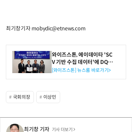
최기창기자 mobydic@etnews.com
와이즈스톤, 에이데이타 'SC
V 기반 수집 데이터'에 DQ인
증 최고 등급 수여
[와이즈스톤] 뉴스룸 바로가기>
국회의장
이상민
최기창 기자
기사 더보기