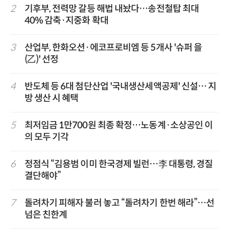
2
기후부, 전력망 갈등 해법 내놨다…송전철탑 최대
40% 감축·지중화 확대
3
산업부, 한화오션·에코프로비엠 등 5개사 '슈퍼 을
(乙)' 선정
4
반도체 등 6대 첨단산업 '국내생산세액공제' 신설… 지
방 생산 시 혜택
5
최저임금 1만700원 최종 확정…노동계·소상공인 이
의 모두 기각
6
정점식 “김용범 이미 한국경제 빌런…李 대통령, 경질
결단해야”
7
돌려차기 피해자 불러 놓고 “돌려차기 한번 해라”…선
넘은 친한계