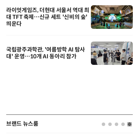
라이엇게임즈, 더현대 서울서 역대 최
대 TFT 축제…신규 세트 '신비의 숲'
띄운다
국립광주과학관, '여름방학 AI 탐사
대' 운영…10개 AI 동아리 참가
브랜드 뉴스룸