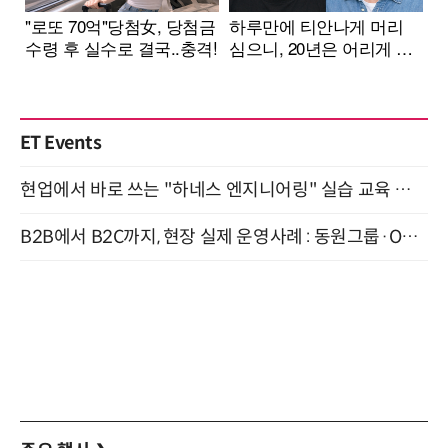
ET Events
현업에서 바로 쓰는 "하네스 엔지니어링" 실습 교육 워크숍 8월 20일 개최
B2B에서 B2C까지, 현장 실제 운영사례 : 동원그룹·OCI·다이닝브랜즈그룹·당근 (8/27)