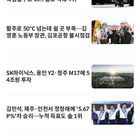
활주로 50℃ 넘는데 쉴 곳 부족…김
영훈 노동부 장관, 김포공항 불시점검
SK하이닉스, 용인 Y2·청주 M17에 5
4조원 투자
김민석, 제주·인천서 정청래에 '5.67
P%'차 승리…누적 득표도 金 1위