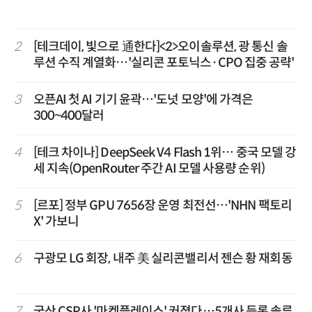
2
[테크데이, 빛으로 通한다]<2>오이솔루션, 광 통신 솔
루션 수직 계열화…'실리콘 포토닉스·CPO 집중 공략'
3
오픈AI 첫 AI 기기 윤곽…'도넛 모양'에 가격은
300~400달러
4
[테크 차이나] DeepSeek V4 Flash 1위… 중국 모델 강
세 지속(OpenRouter 주간 AI 모델 사용량 순위)
5
[르포] 정부 GPU 7656장 운영 최전선…'NHN 팩토리
X' 가보니
6
구광모 LG 회장, 내주 美 실리콘밸리서 젠슨 황 재회동
7
국산 CSP사 '마켓플레이스' 커졌다…5개사 등록 솔루