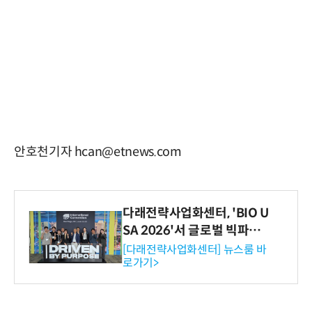
안호천기자 hcan@etnews.com
다래전략사업화센터, 'BIO U
SA 2026'서 글로벌 빅파마
와의 비즈니스 미팅 지원…K
[다래전략사업화센터] 뉴스룸 바
로가기>
-바이오 해외 진출 교두보 확
보