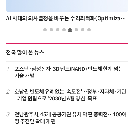
AI 시대의 의사결정을 바꾸는 수리최적화(Optimization): 실제 산업 적용 사례와 활용 전략
전국 많이 본 뉴스
1
포스텍·삼성전자, 3D 낸드(NAND) 반도체 한계 넘는
기술 개발
2
호남권 반도체 유례없는 '속도전'…정부·지자체·기관
·기업 원팀으로 '2030년 6월 양산' 목표
3
전남광주시, 45개 공공기관 유치 막판 총력전…100여
명 추진단 확대 개편