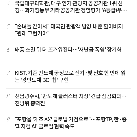
4
국립대구과학관, 대구 인기 관광지 공공기관 1위 선
정…과기정통부 기타공공기관 경영평가 'A등급(우수)'
겹경사
5
“손녀들 같아서” 태국인 관광객 밥값 내준 할아버지
“원래 그런거야”
6
태풍 소멸 뒤 더 뜨거워진다…'재난급 폭염' 장기화
7
KIST, 기존 반도체 공정으로 전기·빛 신호 한 번에 읽
는 '광반도체 BCI 칩' 구현
8
전남광주시, '반도체 클러스터 지정' 긴급 점검회의…
전방위 총력전
9
“포항을 '제조 AX' 글로벌 거점으로”…포항TP, 한·중
'피지컬 AI' 글로벌 협력 속도