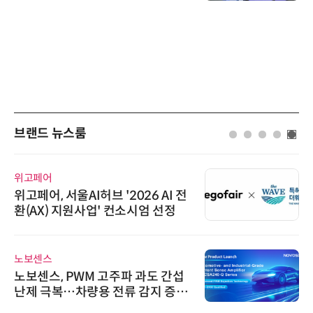
브랜드 뉴스룸
위고페어
위고페어, 서울AI허브 '2026 AI 전
환(AX) 지원사업' 컨소시엄 선정
노보센스
노보센스, PWM 고주파 과도 간섭
난제 극복…차량용 전류 감지 증폭
기