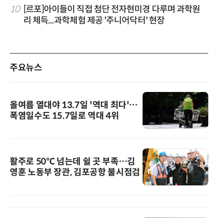
10
[르포]아이들이 직접 첨단 전자현미경 다루며 과학원
리 체득...과학체험 제공 '주니어닥터' 현장
주요뉴스
올여름 열대야 13.7일 '역대 최다'…
폭염일수도 15.7일로 역대 4위
활주로 50℃ 넘는데 쉴 곳 부족…김
영훈 노동부 장관, 김포공항 불시점검