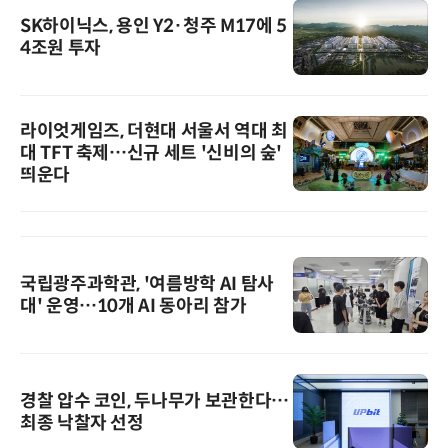
SK하이닉스, 용인 Y2·청주 M17에 5
4조원 투자
라이엇게임즈, 더현대 서울서 역대 최
대 TFT 축제…신규 세트 '신비의 숲'
띄운다
국립광주과학관, '여름방학 AI 탐사
대' 운영…10개 AI 동아리 참가
경찰 압수 코인, 두나무가 보관한다…
최종 낙찰자 선정