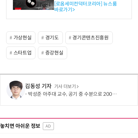
스 개발
[로옴세미컨덕터코리아] 뉴스룸
바로가기>
가상현실
경기도
경기콘텐츠진흥원
스타트업
증강현실
김동성 기자
기사 더보기
박성준 아주대 교수, 공기 중 수분으로 200㎛ 피부 부착 전지 개발
놓치면 아쉬운 정보
AD