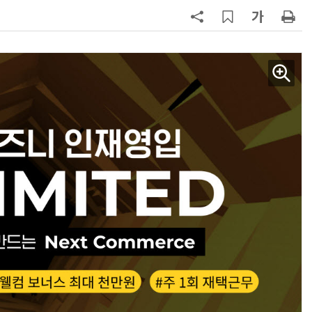
7
“찰떡같이 알아듣네”…카카오, '카
나-o' 음성 생성 기술 고도화
8
쿠팡Inc, 상반기 영업적자 1.2조 육
박…2년치 이익 넘어서
9
세븐일레븐, 해외 지역 명물 라면 판
매 300만개 돌파
10
“쿠팡 7월 추정 결제액 10.9% 감소