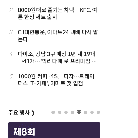
빚나
나
2
8000원대로 즐기는 치맥…KFC, 여
7
“찰떡같이
름 한정 세트 출시
나-o' 
3
CJ대한통운, 이마트24 택배 다시 맡
8
쿠팡Inc,
는다
박…2년
4
다이소, 강남 3구 매장 1년 새 19개
9
세븐일레븐
→41개…'박리다매'로 프리미엄 상
매 300
권 정조준
”
5
1000원 커피·45㎝ 피자…트레이
10
“쿠팡 7월
더스 'T-카페', 이마트 첫 입점
주요 행사
❯