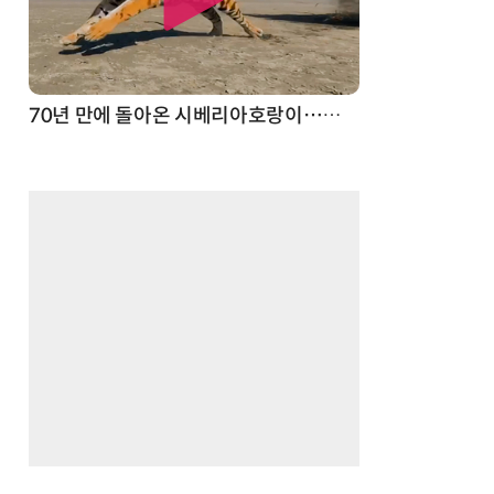
스파이더맨 웹 슈터
70년 만에 돌아온 시베리아호랑이…카자흐스탄 야생에 풀렸다