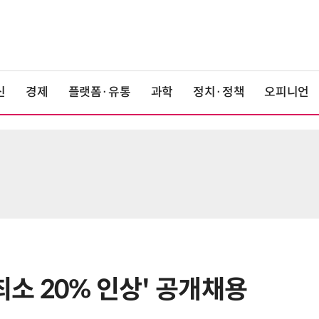
신
경제
플랫폼·유통
과학
정치·정책
오피니언
최소 20% 인상' 공개채용
6
상생협력법 개정안 '플랫폼 이중족
쇄' 채우나