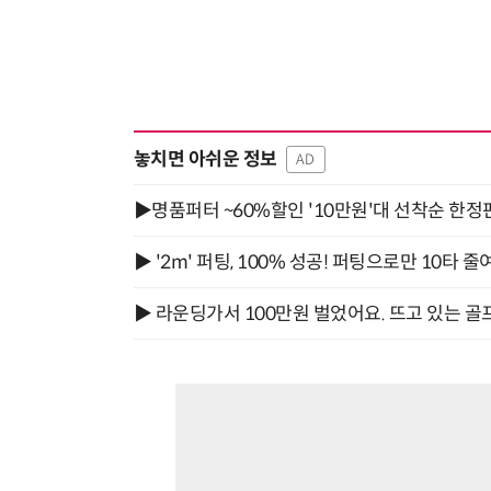
놓치면 아쉬운 정보
AD
▶명품퍼터 ~60%할인 '10만원'대 선착순 한정
▶ '2m' 퍼팅, 100% 성공! 퍼팅으로만 10타 줄
▶ 라운딩가서 100만원 벌었어요. 뜨고 있는 골