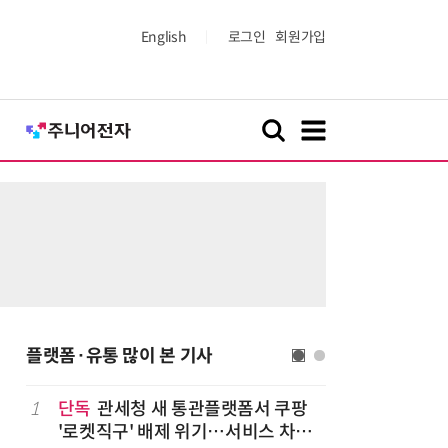
English
로그인
회원가입
플랫폼·유통 많이 본 기사
1
단독
관세청 새 통관플랫폼서 쿠팡
6
상생협력법
'로켓직구' 배제 위기…서비스 차질
쇄' 채우