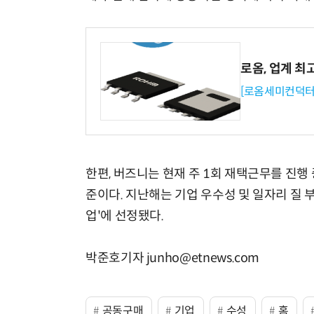
로옴, 업계 최
[로옴세미컨덕터
한편, 버즈니는 현재 주 1회 재택근무를 진행 
준이다. 지난해는 기업 우수성 및 일자리 질
업'에 선정됐다.
박준호기자 junho@etnews.com
공동구매
기업
수성
홈