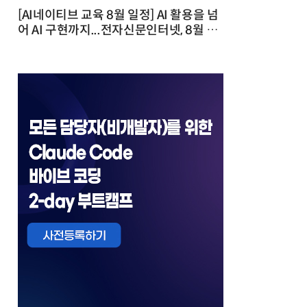
[AI네이티브 교육 8월 일정] AI 활용을 넘
어 AI 구현까지...전자신문인터넷, 8월 실
전 교육·워크숍 개최 발행일 : 2026-07-
23 10:46