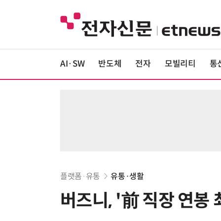
AI·SW
반도체
전자
모빌리티
통
플랫폼·유통
유통·생활
버즈니, '前 직장 연봉 