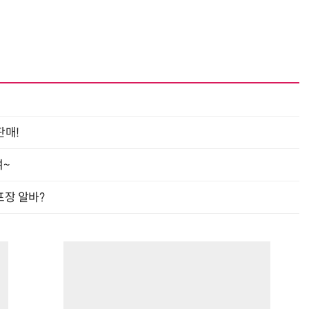
거미줄 쏘고 자동 회수까지…현실판 
판매!
여~
프장 알바?