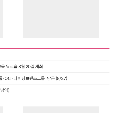
육 워크숍 8월 20일 개최
룹·OCI·다이닝브랜즈그룹·당근 (8/27)
강남역)