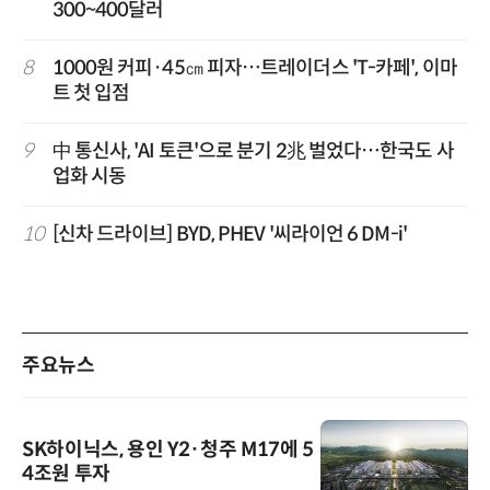
300~400달러
8
1000원 커피·45㎝ 피자…트레이더스 'T-카페', 이마
트 첫 입점
9
中 통신사, 'AI 토큰'으로 분기 2兆 벌었다…한국도 사
업화 시동
10
[신차 드라이브] BYD, PHEV '씨라이언 6 DM-i'
주요뉴스
SK하이닉스, 용인 Y2·청주 M17에 5
4조원 투자