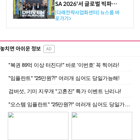
SA 2026'서 글로벌 빅파마
와의 비즈니스 미팅 지원…K
[다래전략사업화센터] 뉴스룸 바
로가기>
-바이오 해외 진출 교두보 확
보
놓치면 아쉬운 정보
AD