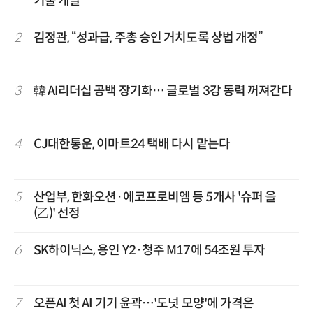
기술 개발
2
김정관, “성과급, 주총 승인 거치도록 상법 개정”
3
韓 AI리더십 공백 장기화… 글로벌 3강 동력 꺼져간다
4
CJ대한통운, 이마트24 택배 다시 맡는다
5
산업부, 한화오션·에코프로비엠 등 5개사 '슈퍼 을
(乙)' 선정
6
SK하이닉스, 용인 Y2·청주 M17에 54조원 투자
7
오픈AI 첫 AI 기기 윤곽…'도넛 모양'에 가격은