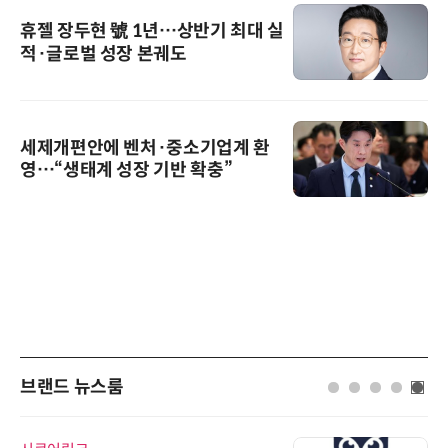
휴젤 장두현 號 1년…상반기 최대 실
적·글로벌 성장 본궤도
세제개편안에 벤처·중소기업계 환
영…“생태계 성장 기반 확충”
브랜드 뉴스룸