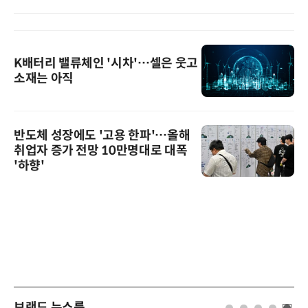
K배터리 밸류체인 '시차'…셀은 웃고
소재는 아직
반도체 성장에도 '고용 한파'…올해
취업자 증가 전망 10만명대로 대폭
'하향'
브랜드 뉴스룸