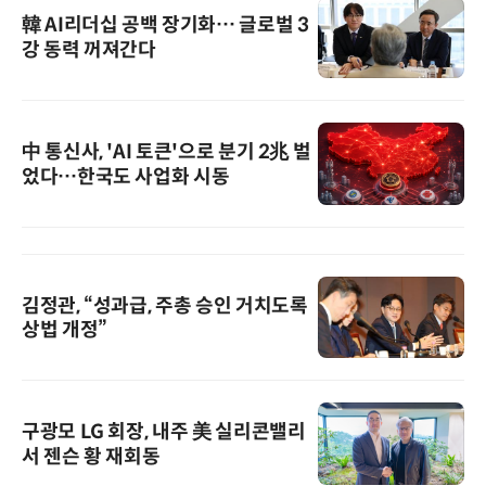
韓 AI리더십 공백 장기화… 글로벌 3
강 동력 꺼져간다
中 통신사, 'AI 토큰'으로 분기 2兆 벌
었다…한국도 사업화 시동
김정관, “성과급, 주총 승인 거치도록
상법 개정”
구광모 LG 회장, 내주 美 실리콘밸리
서 젠슨 황 재회동