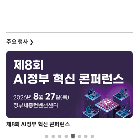
주요 행사
❯
제8회 AI정부 혁신 콘퍼런스