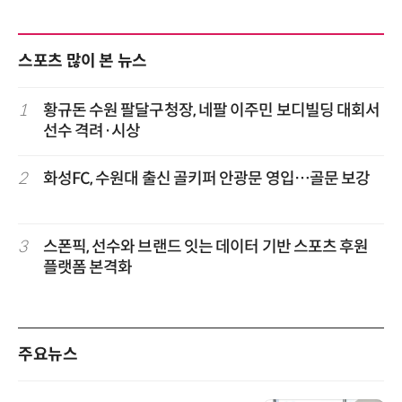
스포츠 많이 본 뉴스
1
황규돈 수원 팔달구청장, 네팔 이주민 보디빌딩 대회서
선수 격려·시상
2
화성FC, 수원대 출신 골키퍼 안광문 영입…골문 보강
3
스폰픽, 선수와 브랜드 잇는 데이터 기반 스포츠 후원
플랫폼 본격화
주요뉴스