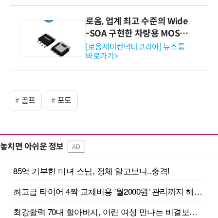
로옴, 업계 최고 수준의 Wide
-SOA 구현한 차량용 MOSF
ET 개발
[로옴세미컨덕터코리아] 뉴스룸
바로가기>
골프
포토
놓치면 아쉬운 정보
AD