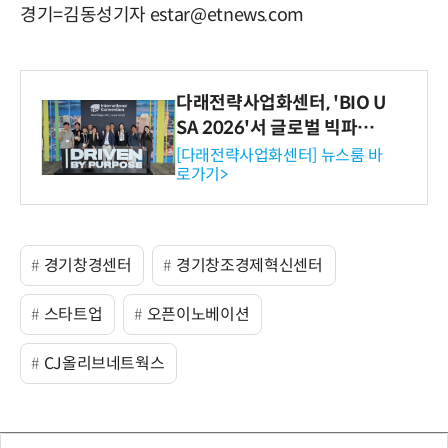
경기=김동성기자 estar@etnews.com
다래전략사업화센터, 'BIO U
SA 2026'서 글로벌 빅파마
와의 비즈니스 미팅 지원…K
[다래전략사업화센터] 뉴스룸 바
로가기>
-바이오 해외 진출 교두보 확
보
경기창경센터
경기창조경제혁신센터
스타트업
오픈이노베이션
CJ올리브네트웍스