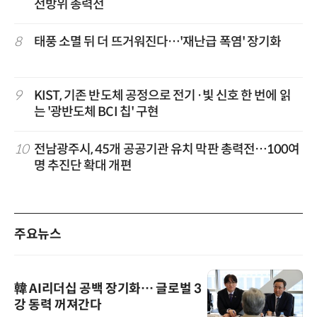
전방위 총력전
8
태풍 소멸 뒤 더 뜨거워진다…'재난급 폭염' 장기화
9
KIST, 기존 반도체 공정으로 전기·빛 신호 한 번에 읽
는 '광반도체 BCI 칩' 구현
10
전남광주시, 45개 공공기관 유치 막판 총력전…100여
명 추진단 확대 개편
주요뉴스
韓 AI리더십 공백 장기화… 글로벌 3
강 동력 꺼져간다