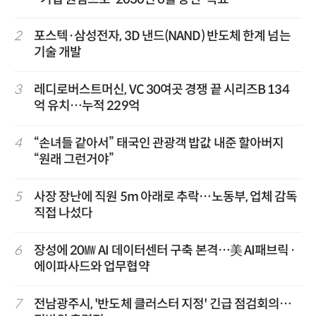
2
포스텍·삼성전자, 3D 낸드(NAND) 반도체 한계 넘는
기술 개발
3
레디로버스트머신, VC 30여곳 경쟁 끝 시리즈B 134
억 유치…누적 229억
4
“손녀들 같아서” 태국인 관광객 밥값 내준 할아버지
“원래 그런거야”
5
사장 장난에 직원 5m 아래로 추락…노동부, 업체 감독
직접 나섰다
6
장성에 20㎿ AI 데이터센터 구축 본격…美 AI패브릭·
에이파사드와 업무협약
7
전남광주시, '반도체 클러스터 지정' 긴급 점검회의…