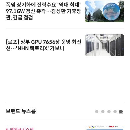
폭염 장기화에 전력수요 '역대 최대'
97.1GW 경신 촉각…김성환 기후장
관, 긴급 점검
[르포] 정부 GPU 7656장 운영 최전
선…'NHN 팩토리X' 가보니
브랜드 뉴스룸
씨앤에프시스템