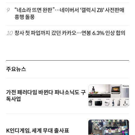
9
“네쇼라 뜨면 완판”…네이버서 '갤럭시 Z8' 사전판매
흥행 돌풍
10
창사 첫 파업까지 갔던 카카오…연봉 6.3% 인상 합의
주요뉴스
가전 패러다임 바뀐다 파나소닉도 구
독사업
K인디게임, 세계 무대 출사표