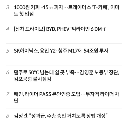
3
1000원 커피·45㎝ 피자…트레이더스 'T-카페', 이마
트 첫 입점
4
[신차 드라이브] BYD, PHEV '씨라이언 6 DM-i'
5
SK하이닉스, 용인 Y2·청주 M17에 54조원 투자
6
활주로 50℃ 넘는데 쉴 곳 부족…김영훈 노동부 장관,
김포공항 불시점검
7
배민, 라이더 PASS 본인인증 도입…무자격 라이더 차
단
8
김정관, “성과급, 주총 승인 거치도록 상법 개정”