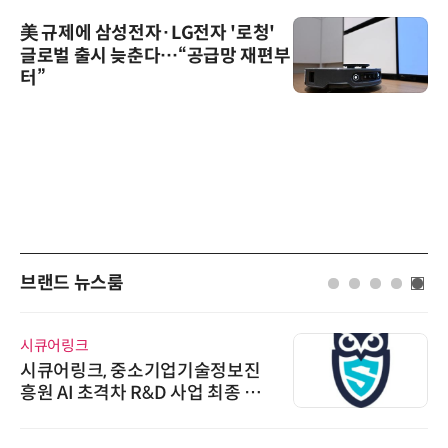
美 규제에 삼성전자·LG전자 '로청'
글로벌 출시 늦춘다…“공급망 재편부
터”
브랜드 뉴스룸
시큐어링크
시큐어링크, 중소기업기술정보진
흥원 AI 초격차 R&D 사업 최종 선
정