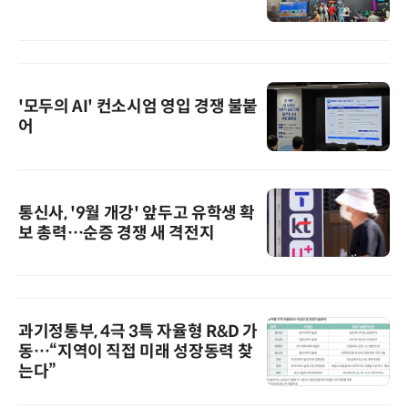
'모두의 AI' 컨소시엄 영입 경쟁 불붙
어
통신사, '9월 개강' 앞두고 유학생 확
보 총력…순증 경쟁 새 격전지
과기정통부, 4극 3특 자율형 R&D 가
동…“지역이 직접 미래 성장동력 찾
는다”