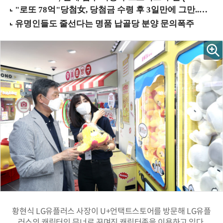
황현식 LG유플러스 사장이 U+언택트스토어를 방문해 LG유플
러스의 캐릭터인 무너로 꾸며진 캐릭터존을 이용하고 있다.