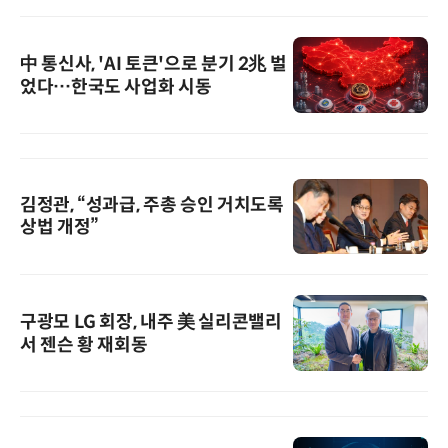
中 통신사, 'AI 토큰'으로 분기 2兆 벌
었다…한국도 사업화 시동
김정관, “성과급, 주총 승인 거치도록
상법 개정”
구광모 LG 회장, 내주 美 실리콘밸리
서 젠슨 황 재회동