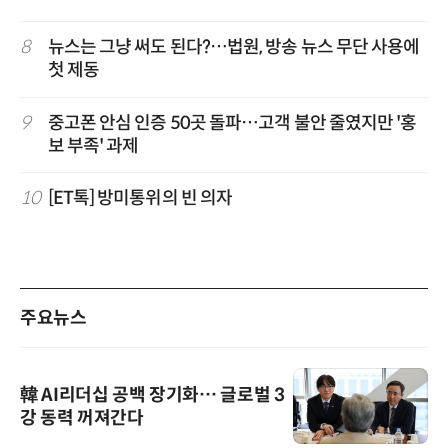
8
뉴스는 그냥 써도 된다?…법원, 방송 뉴스 무단 사용에
첫 제동
9
중고폰 안심 인증 50곳 돌파…고객 불안 줄였지만 '홍
보 부족' 과제
10
[ET톡] 방미통위의 빈 의자
주요뉴스
韓 AI리더십 공백 장기화… 글로벌 3
강 동력 꺼져간다