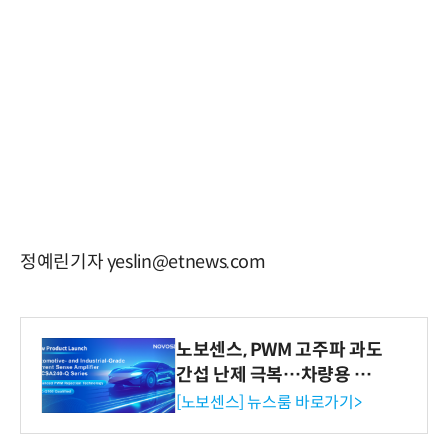
정예린기자 yeslin@etnews.com
노보센스, PWM 고주파 과도
간섭 난제 극복…차량용 전
류 감지 증폭기
[노보센스] 뉴스룸 바로가기>