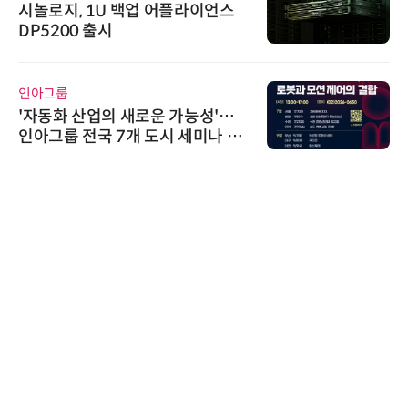
다래전략사업화센터, 'BIO USA 2
026'서 글로벌 빅파마와의 비즈니
스 미팅 지원…K-바이오 해외 진출
교두보 확보
로옴세미컨덕터코리아
로옴, 업계 최고 수준의 Wide-SOA
구현한 차량용 MOSFET 개발
슈퍼솔루션
슈퍼솔루션, 2026 Next-Gen AI C
ooling Summit 성황리 성료