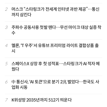
2
머스크 “스타링크가 전세계 인터넷 과반 제공”…통신
까지 삼킨다
3
주파수 공동사용 첫발 뗀다…무선 마이크 대상 실증 착
수
4
멜론, 'T 우주'서 유튜브 프리미엄 라이트 결합상품 출
시
5
스페이스X 상장 후 첫 성적표…스타링크가 AI 적자 메
웠다
6
中 통신사, 'AI 토큰'으로 분기 2兆 벌었다…한국도 사
업화 시동
7
K위성망 2035년까지 512기 띄운다