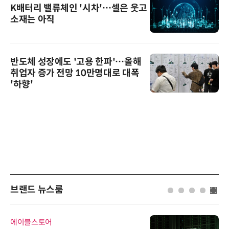
K배터리 밸류체인 '시차'…셀은 웃고
소재는 아직
반도체 성장에도 '고용 한파'…올해
취업자 증가 전망 10만명대로 대폭
'하향'
브랜드 뉴스룸
다래전략사업화센터