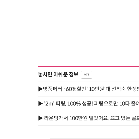
놓치면 아쉬운 정보
AD
▶명품퍼터 ~60%할인 '10만원'대 선착순 한정
▶ '2m' 퍼팅, 100% 성공! 퍼팅으로만 10타 줄
▶ 라운딩가서 100만원 벌었어요. 뜨고 있는 골