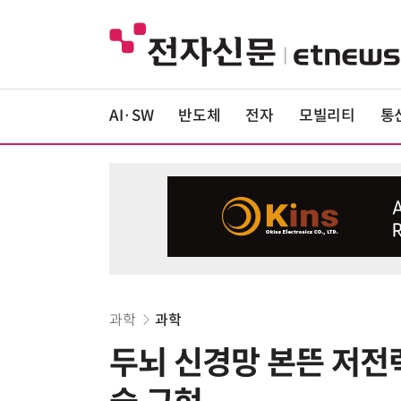
AI·SW
반도체
전자
모빌리티
통
과학
과학
두뇌 신경망 본뜬 저전