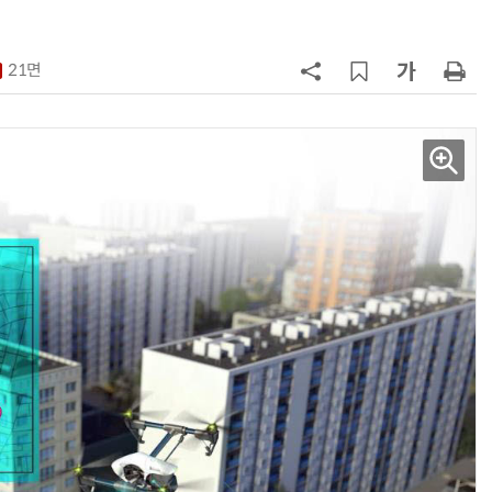
칩' 구현
7
[K-과학인재 고등학생 캠프] 반도체
·바이오 실험에 더위도 잊었다…
21면
“내년 2기로 이어집니다”
8
다누리, 스페이스X 팰컨9 달 충돌 전
후 포착
9
[르포]아이들이 직접 첨단 전자현미
경 다루며 과학원리 체득...과학체험
제공 '주니어닥터' 현장
10
박성준 아주대 교수, 공기 중 수분으
로 200㎛ 피부 부착 전지 개발