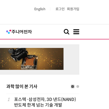
English
로그인
회원가입
과학 많이 본 기사
1
포스텍·삼성전자, 3D 낸드(NAND)
6
KIST,
반도체 한계 넘는 기술 개발
빛 신호 한