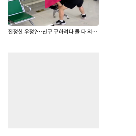
드론
진정한 우정?…친구 구하려다 둘 다 의자 틈에 목이 낀 순간