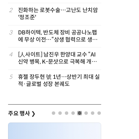
칩' 구현
2
진화하는 로봇수술…고난도 난치암
7
[K-과학
'정조준'
·바이오 
“내년 2
3
DB하이텍, 반도체 장비 공공나노팹
8
다누리, 
에 무상 이전…“상생 협력으로 생태
후 포착
계 고도화”
4
[人사이트] 남진우 한양대 교수 “AI
9
[르포]아
신약 병목, K-문샷으로 극복해 개발
경 다루며
속도 10배 향상”
제공 '주
5
휴젤 장두현 號 1년…상반기 최대 실
10
박성준 아
적·글로벌 성장 본궤도
로 200
주요 행사
❯