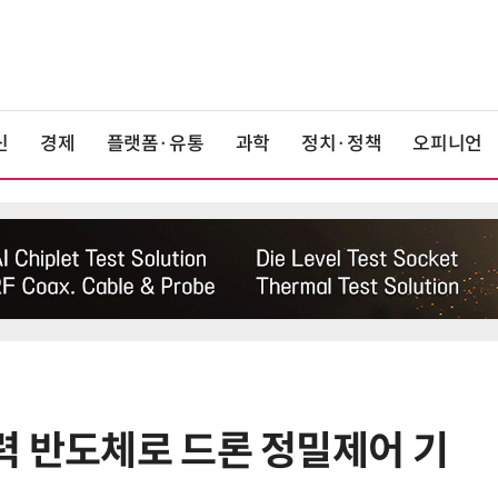
신
경제
플랫폼·유통
과학
정치·정책
오피니언
력 반도체로 드론 정밀제어 기
6
KIST, 기존 반도체 공정으로 전기·
빛 신호 한 번에 읽는 '광반도체 BCI