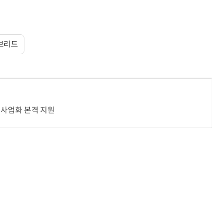
브리드
“계속 쫓아왔다”…도망치던 우크라 민간인 공격한 러 자폭 
 사업화 본격 지원