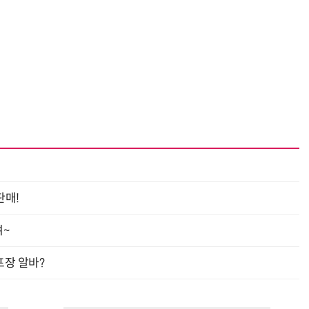
판매!
여~
프장 알바?