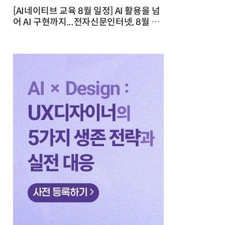
[AI네이티브 교육 8월 일정] AI 활용을 넘
어 AI 구현까지...전자신문인터넷, 8월 실
전 교육·워크숍 개최 발행일 : 2026-07-
23 10:46