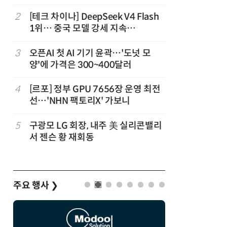
2
[테크 차이나] DeepSeek V4 Flash
7
'모두의 
1위… 중국 모델 강세 지속
어
(OpenRouter 주간 AI 모델 사용량
순위)
3
오픈AI 첫 AI 기기 윤곽…'도넛 모
8
오픈AI,
양'에 가격은 300~400달러
업용 챗G
4
[르포] 정부 GPU 7656장 운영 최전
9
“포항을 
선…'NHN 팩토리X' 가보니
로”…포항T
로벌 협력
5
구광모 LG 회장, 내주 美 실리콘밸리
10
오픈AI, 
서 젠슨 황 재회동
한 지원…
주요 행사
❯