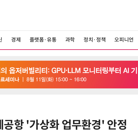
신
경제
플랫폼·유통
과학
정치·정책
오피니언
공항 '가상화 업무환경' 안정
6
앤트로픽·오픈AI 이어 메타도…AI
가 통제 벗어나 외부 해킹