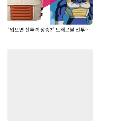
 순간
“입으면 전투력 상승?” 드래곤볼 전투복 닮은 중량조끼