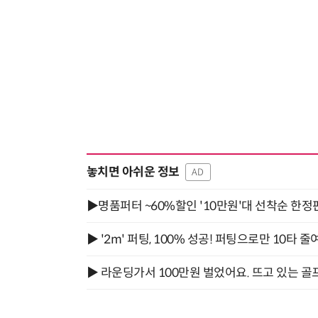
놓치면 아쉬운 정보
AD
▶명품퍼터 ~60%할인 '10만원'대 선착순 한정
▶ '2m' 퍼팅, 100% 성공! 퍼팅으로만 10타 줄
▶ 라운딩가서 100만원 벌었어요. 뜨고 있는 골