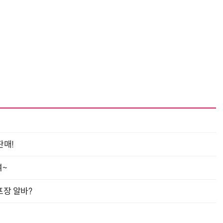
“계속 쫓아왔다”…도망치던 우크라 민간인 공격한 러 자폭 드론
진정한 우정?…친구 구하려다 둘 다 의자 틈에 목이 낀
판매!
여~
프장 알바?