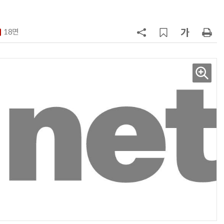
7
'모두의 AI' 컨소시엄 영입 경쟁 불붙
어
18면
8
오픈AI, 법무법인 태평양 전사에 '기
업용 챗GPT' 공급
9
“포항을 '제조 AX' 글로벌 거점으
로”…포항TP, 한·중 '피지컬 AI' 글
로벌 협력 속도
10
오픈AI, 챗GPT 무료도 최신 모델 무
한 지원…'아스트라' 출시 연기