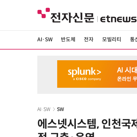
AI·SW
반도체
전자
모빌리티
통
AI·SW
SW
에스넷시스템, 인천국제