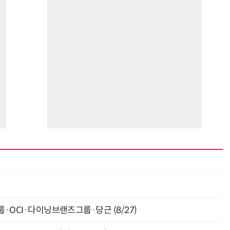
최
룹·OCI·다이닝브랜즈그룹·당근 (8/27)