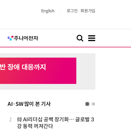
English
로그인
회원가입
AI·SW 많이 본 기사
1
韓 AI리더십 공백 장기화… 글로벌 3
6
앤트로픽·
강 동력 꺼져간다
가 통제 