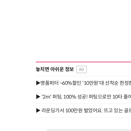
놓치면 아쉬운 정보
AD
▶명품퍼터 ~60%할인 '10만원'대 선착순 한정
▶ '2m' 퍼팅, 100% 성공! 퍼팅으로만 10타 줄
▶ 라운딩가서 100만원 벌었어요. 뜨고 있는 골