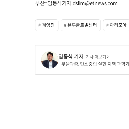
부산=임동식기자 dslim@etnews.com
계영진
본투글로벌센터
아리모아
임동식 기자
기사 더보기
부울과총, 탄소중립 실현 지역 과학기