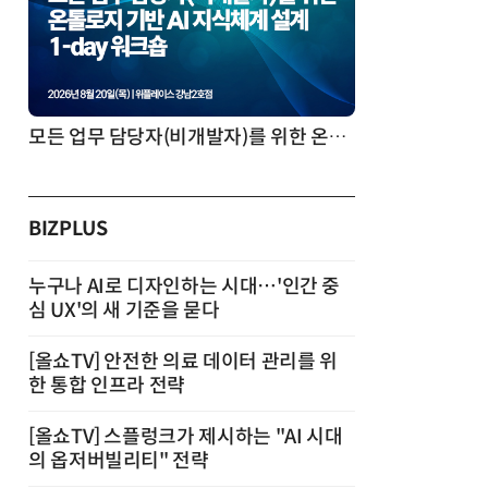
모든 업무 담당자(비개발자)를 위한 온톨로지 기반 AI 지식체계 설계 1-day 워크숍
BIZPLUS
누구나 AI로 디자인하는 시대…'인간 중
심 UX'의 새 기준을 묻다
[올쇼TV] 안전한 의료 데이터 관리를 위
한 통합 인프라 전략
[올쇼TV] 스플렁크가 제시하는 "AI 시대
의 옵저버빌리티" 전략