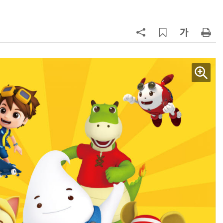
7
KIST, 기존 반도체 공정으로 전기·
빛 신호 한 번에 읽는 '광반도체 BCI
칩' 구현
8
태풍 소멸 뒤 더 뜨거워진다…'재난
급 폭염' 장기화
9
[르포]아이들이 직접 첨단 전자현미
경 다루며 과학원리 체득...과학체험
제공 '주니어닥터' 현장
10
전북 김제에 캐나다 첨단 배터리 기
업 들어선다…2030년까지 893억
투입