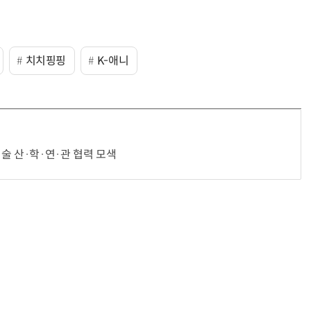
치치핑핑
K-애니
거미줄 쏘고 자동 회수까지…현실판 스파이더맨 웹 슈터
70년 만에 돌아온 시베리아호랑이…카자흐스탄 야생에 풀렸다
술 산·학·연·관 협력 모색