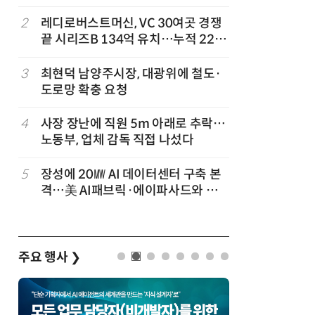
'2030년 6월 양산' 목표
2
레디로버스트머신, VC 30여곳 경쟁
7
KIST,
끝 시리즈B 134억 유치…누적 229
빛 신호 한
억
칩' 구현
3
최현덕 남양주시장, 대광위에 철도·
8
태풍 소멸
도로망 확충 요청
급 폭염'
4
사장 장난에 직원 5m 아래로 추락…
9
[르포]아
노동부, 업체 감독 직접 나섰다
경 다루며
제공 '주
5
장성에 20㎿ AI 데이터센터 구축 본
10
전북 김제
격…美 AI패브릭·에이파사드와 업
업 들어선
무협약
투입
주요 행사
❯