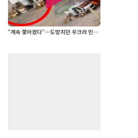
“계속 쫓아왔다”…도망치던 우크라 민간인 공격한 러 자폭 드론