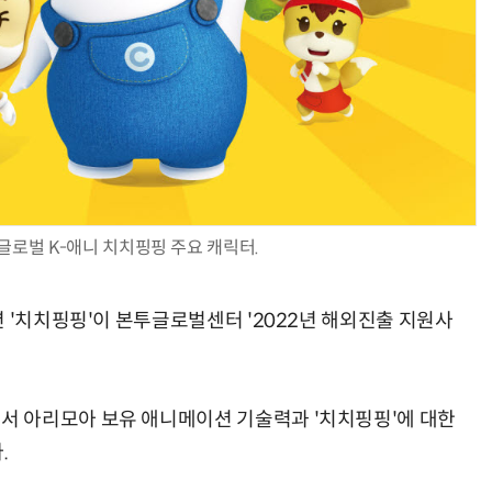
AI × Design : UX 디자이너의 5가지 생존 전략과 실전 대응
현업에서 바로 쓰는 "하네스 엔지니어링" 실습 교육
글로벌 K-애니 치치핑핑 주요 캐릭터.
 '치치핑핑'이 본투글로벌센터 '2022년 해외진출 지원사
 아리모아 보유 애니메이션 기술력과 '치치핑핑'에 대한
.