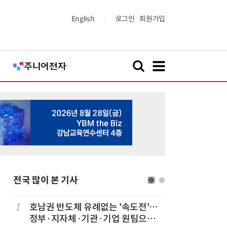
English
로그인
회원가입
전국 많이 본 기사
1
호남권 반도체 유례없는 '속도전'…
6
전남광주시
정부·지자체·기관·기업 원팀으로
긴급 점