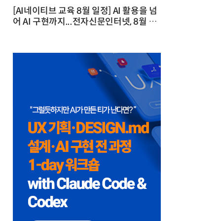
[AI네이티브 교육 8월 일정] AI 활용을 넘
어 AI 구현까지...전자신문인터넷, 8월 실
전 교육·워크숍 개최 발행일 : 2026-07-
23 10:46