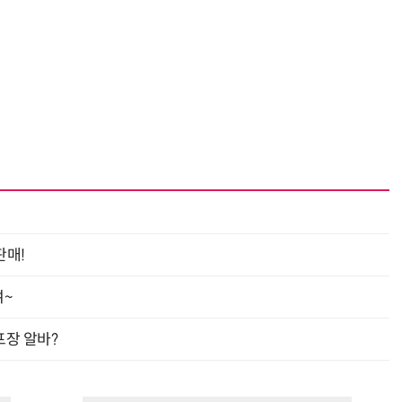
판매!
여~
프장 알바?