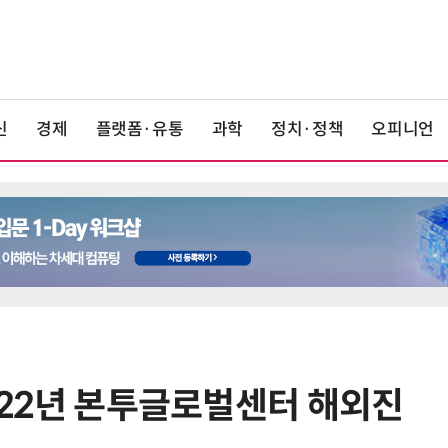
신
경제
플랫폼·유통
과학
정치·정책
오피니언
2022년 본투글로벌센터 해외진
6
전남광주시, '반도체 클러스터 지정'
긴급 점검회의…전방위 총력전