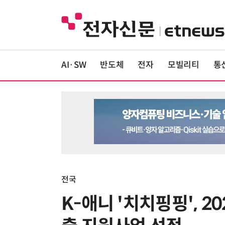
AI·SW
반도체
전자
모빌리티
통
전국
K-애니 '치치핑핑', 