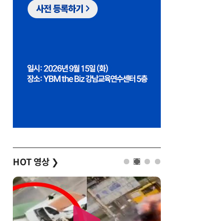
HOT 영상
❯