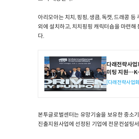
아리모아는 치치, 핑핑, 생큼, 독캣, 드래콩 
외에 설치하고, 치치핑핑 캐릭터숍을 마련해 
다.
다래전략사업화센
미팅 지원…K
[다래전략사업화
본투글로벌센터는 유망기술을 보유한 중소기업
진출지원사업에 선정된 기업에 전문컨설팅서비