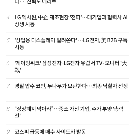
다…“신뢰도 메리트”
4
LG 엑사원, 中企 제조현장 '전파'…대기업과 협력사 AI
상생 시동
5
'상업용 디스플레이 빌려쓴다' …LG전자, 美 B2B 구독
시동
6
'게이밍위크' 삼성전자-LG전자 유럽서 TV·모니터 '大
戰'
7
경찰 압수 코인, 두나무가 보관한다…최종 낙찰자 선정
8
“상장폐지 막아라”…중소 가전 기업, 주가 부양 '총력
전'
9
코스피 급등에 매수 사이드카 발동