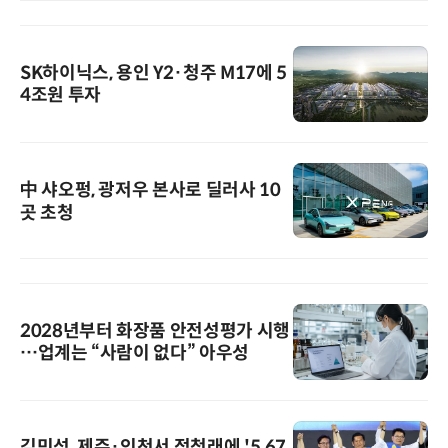
SK하이닉스, 용인 Y2·청주 M17에 5
4조원 투자
中 샤오펑, 광저우 본사로 딜러사 10
곳 초청
2028년부터 화장품 안전성평가 시행
…업계는 “사람이 없다” 아우성
김민석, 제주·인천서 정청래에 '5.67