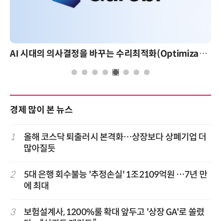
AI 시대의 의사결정을 바꾸는 수리최적화(Optimization): 실제 산업 적용 사례와 활용 전략
경제 많이 본 뉴스
1
올해 코스닥 퇴출러시 본격화…상장보다 상폐기업 더
많아질듯
2
5대 은행 회수불능 '추정손실' 1조2109억원 …7년 만
에 최대
3
보험설계사, 1200%룰 확대 앞두고 '상장 GA'로 쏠렸