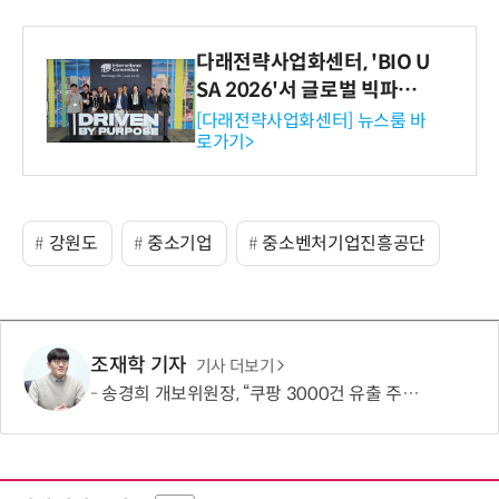
다래전략사업화센터, 'BIO U
SA 2026'서 글로벌 빅파마
와의 비즈니스 미팅 지원…K
[다래전략사업화센터] 뉴스룸 바
로가기>
-바이오 해외 진출 교두보 확
보
강원도
중소기업
중소벤처기업진흥공단
조재학 기자
기사 더보기
송경희 개보위원장, “쿠팡 3000건 유출 주장 사실과 달라…엄정 처분할 것”