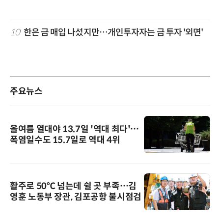
10
한은 금 매입 나섰지만…개인투자자는 금 투자 '외면'
주요뉴스
올여름 열대야 13.7일 '역대 최다'…
폭염일수도 15.7일로 역대 4위
활주로 50℃ 넘는데 쉴 곳 부족…김
영훈 노동부 장관, 김포공항 불시점검